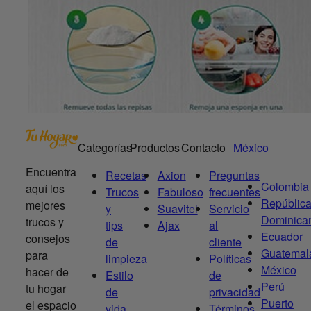
Categorías
Productos
Contacto
México
Encuentra
Recetas
Axion
Preguntas
Colombia
aquí los
Trucos
Fabuloso
frecuentes
Repúblic
mejores
y
Suavitel
Servicio
Dominica
trucos y
tips
Ajax
al
Ecuador
consejos
de
cliente
Guatemal
para
limpieza
Políticas
México
hacer de
Estilo
de
Perú
tu hogar
de
privacidad
Puerto
el espacio
vida
Términos