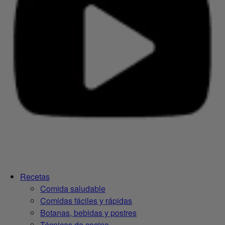
Recetas
Comida saludable
Comidas fáciles y rápidas
Botanas, bebidas y postres
Técnicas de cocina