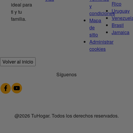
Rico
ideal para
y
Uruguay
ti y tu
condiciones
Venezuel
familia.
Mapa
Brasil
de
Jamaica
sitio
Administrar
cookies
Volver al inicio
Síguenos
@2026 TuHogar. Todos los derechos reservados.