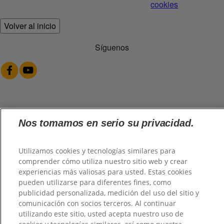
cookies
Volver al inicio
Síguenos
@2026 TuHogar. Todos los derechos reservados.
Nos tomamos en serio su privacidad.
Utilizamos cookies y tecnologías similares para
comprender cómo utiliza nuestro sitio web y crear
experiencias más valiosas para usted. Estas cookies
pueden utilizarse para diferentes fines, como
publicidad personalizada, medición del uso del sitio y
comunicación con socios terceros. Al continuar
utilizando este sitio, usted acepta nuestro uso de