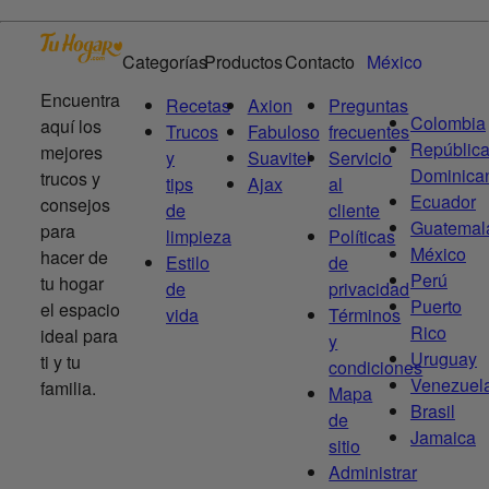
Categorías
Productos
Contacto
México
Encuentra
Recetas
Axion
Preguntas
Colombia
aquí los
Trucos
Fabuloso
frecuentes
Repúblic
mejores
y
Suavitel
Servicio
Dominica
trucos y
tips
Ajax
al
Ecuador
consejos
de
cliente
Guatemal
para
limpieza
Políticas
México
hacer de
Estilo
de
Perú
tu hogar
de
privacidad
Puerto
el espacio
vida
Términos
Rico
ideal para
y
Uruguay
ti y tu
condiciones
Venezuel
familia.
Mapa
Brasil
de
Jamaica
sitio
Administrar