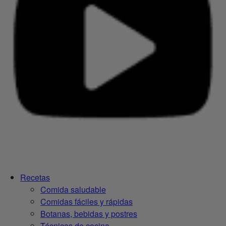
Recetas
Comida saludable
Comidas fáciles y rápidas
Botanas, bebidas y postres
Técnicas de cocina