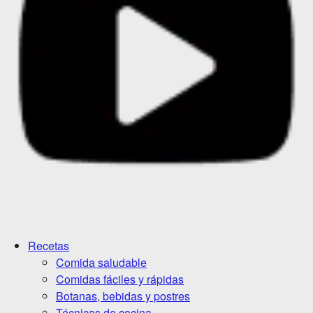
Recetas
Comida saludable
Comidas fáciles y rápidas
Botanas, bebidas y postres
Técnicas de cocina