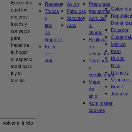
Encuentra
Recetas
Axion
Preguntas
Colombia
aquí los
Trucos
Fabuloso
frecuentes
Repúblic
mejores
y
Suavitel
Servicio
Dominica
trucos y
tips
Ajax
al
Ecuador
consejos
de
cliente
Guatemal
para
limpieza
Políticas
México
hacer de
Estilo
de
Perú
tu hogar
de
privacidad
Puerto
el espacio
vida
Términos
Rico
ideal para
y
Uruguay
ti y tu
condiciones
Venezuel
familia.
Mapa
Brasil
de
Jamaica
sitio
Administrar
cookies
Volver al inicio