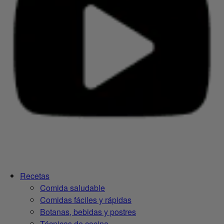
Recetas
Comida saludable
Comidas fáciles y rápidas
Botanas, bebidas y postres
Técnicas de cocina