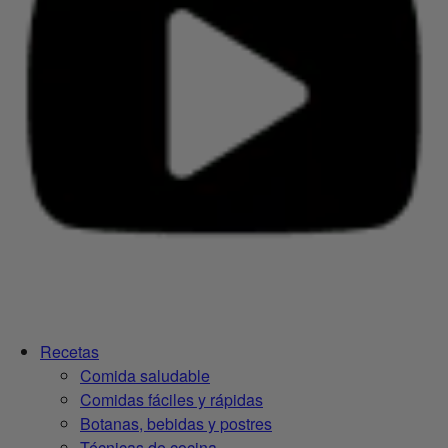
Recetas
Comida saludable
Comidas fáciles y rápidas
Botanas, bebidas y postres
Técnicas de cocina