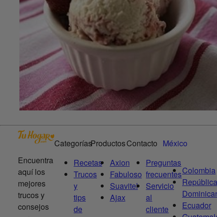
Categorías
Productos
Contacto
México
Encuentra
Recetas
Axion
Preguntas
Colombia
aquí los
Trucos
Fabuloso
frecuentes
Repúblic
mejores
y
Suavitel
Servicio
Dominica
trucos y
tips
Ajax
al
Ecuador
consejos
de
cliente
Guatemal