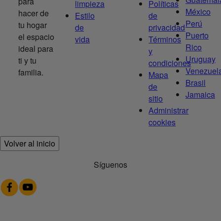
para
limpieza
Políticas
México
hacer de
Estilo
de
Perú
tu hogar
de
privacidad
Puerto
el espacio
vida
Términos
Rico
ideal para
y
Uruguay
ti y tu
condiciones
Venezuel
familia.
Mapa
Brasil
de
Jamaica
sitio
Administrar
cookies
Volver al inicio
Síguenos