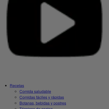
Recetas
Comida saludable
Comidas fáciles y rápidas
Botanas, bebidas y postres
Técnicas de cocina