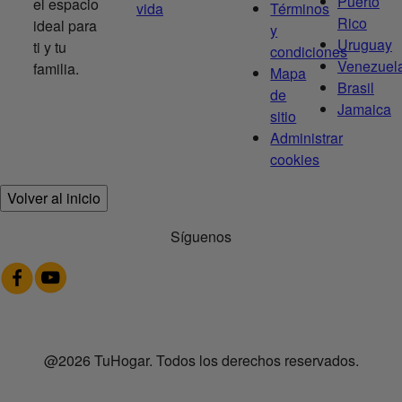
Puerto
el espacio
vida
Términos
Rico
ideal para
y
Uruguay
ti y tu
condiciones
Venezuel
familia.
Mapa
Brasil
de
Jamaica
sitio
Administrar
cookies
Volver al inicio
Síguenos
@2026 TuHogar. Todos los derechos reservados.