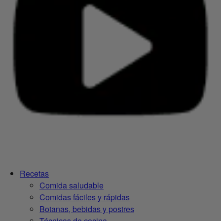
Recetas
Comida saludable
Comidas fáciles y rápidas
Botanas, bebidas y postres
Técnicas de cocina