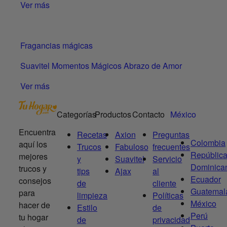
Ver más
Fragancias mágicas
Suavitel Momentos Mágicos Abrazo de Amor
Ver más
Categorías
Productos
Contacto
México
Encuentra
Recetas
Axion
Preguntas
Colombia
aquí los
Trucos
Fabuloso
frecuentes
Repúblic
mejores
y
Suavitel
Servicio
Dominica
trucos y
tips
Ajax
al
Ecuador
consejos
de
cliente
Guatemal
para
limpieza
Políticas
México
hacer de
Estilo
de
Perú
tu hogar
de
privacidad