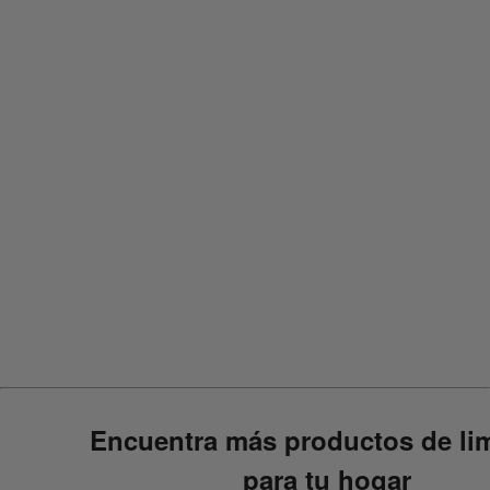
Preguntas frecuentes sobre el {
{name}}
{
{fragranceScent}}
{{faqQuestion1}}
{{faqQuestion2}}
{{faqQuestion3}}
{{faqQuestion4}}
{{faqQuestion5}}
Encuentra más productos de li
para tu hogar