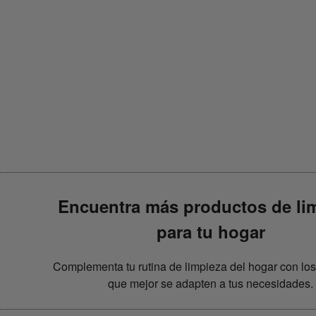
{
{fragranceScent}}
{{faqQuestion1}}
{{faqQuestion2}}
{{faqQuestion3}}
{{faqQuestion4}}
{{faqQuestion5}}
Encuentra más productos de li
para tu hogar
Complementa tu rutina de limpieza del hogar con lo
que mejor se adapten a tus necesidades.