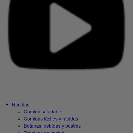
Recetas
Comida saludable
Comidas fáciles y rápidas
Botanas, bebidas y postres
Técnicas de cocina