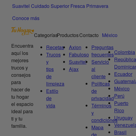
Suavitel Cuidado Superior Fresca Primavera
Conoce más
Categorías
Productos
Contacto
México
Encuentra
Recetas
Axion
Preguntas
Colombia
aquí los
Trucos
Fabuloso
frecuentes
Repúblic
mejores
y
Suavitel
Servicio
Dominica
trucos y
tips
Ajax
al
Ecuador
consejos
de
cliente
Guatemal
para
limpieza
Políticas
México
hacer de
Estilo
de
Perú
tu hogar
de
privacidad
Puerto
el espacio
vida
Términos
Rico
ideal para
y
Uruguay
ti y tu
condiciones
Venezuel
familia.
Mapa
Brasil
de