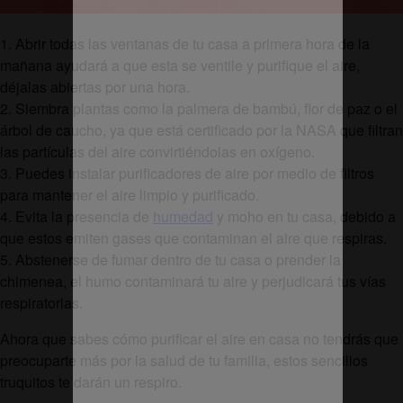
1. Abrir todas las ventanas de tu casa a primera hora de la
mañana ayudará a que esta se ventile y purifique el aire,
déjalas abiertas por una hora.
2. Siembra plantas como la palmera de bambú, flor de paz o el
árbol de caucho, ya que está certificado por la NASA que filtran
las partículas del aire convirtiéndolas en oxígeno.
3. Puedes instalar purificadores de aire por medio de filtros
para mantener el aire limpio y purificado.
4. Evita la presencia de
humedad
y moho en tu casa, debido a
que estos emiten gases que contaminan el aire que respiras.
5. Abstenerse de fumar dentro de tu casa o prender la
chimenea, el humo contaminará tu aire y perjudicará tus vías
respiratorias.
Ahora que sabes cómo purificar el aire en casa no tendrás que
preocuparte más por la salud de tu familia, estos sencillos
truquitos te darán un respiro.