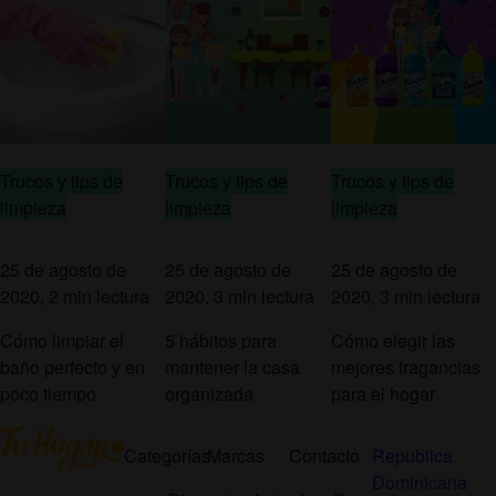
Trucos y tips de
Trucos y tips de
Trucos y tips de
limpieza
limpieza
limpieza
25 de agosto de
25 de agosto de
25 de agosto de
2020, 2 min lectura
2020, 3 min lectura
2020, 3 min lectura
Cómo limpiar el
5 hábitos para
Cómo elegir las
baño perfecto y en
mantener la casa
mejores fragancias
poco tiempo
organizada
para el hogar
Categorías
Marcas
Contacto
Republica
Dominicana