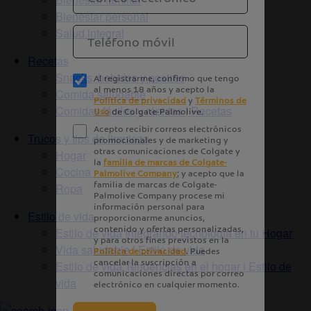
Bienestar personal
Salud integral
Recetas
Snacks, bebidas y postres
Comida saludable
Comidas fáciles y rápidas | Recetas
Trucos y tips de limpieza
Hogar
Cocina
Ropa
Estilo de vida
Estilo de vida Integrando tecnología en tu Hogar
Vida saludable | Estilo de vida
Estilo de vida Tendencias en el hogar | Estilo de
vida