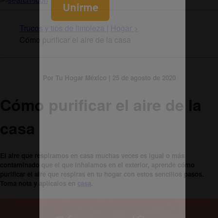
Trucos y tips de limpieza |
Hogar >
Cómo purificar el aire de la casa
Por Tu Hogar México | 25 de agosto de 2020
Cómo purificar el aire de la
casa
El aire que respiramos en casa muchas veces es igual o más
contaminado que el que inhalamos en el exterior, aprende cómo
purificar el aire que respiras en tu hogar con estos sencillos pasos.
Toma nota y aplícalos en
casa
.