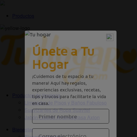
Productos
Productos de limpieza
Limpiador de Pisos y Baños Fabuloso
Suavizantes de Ropa Suavitel
Jabón Liquido Arrancagrasa Axion
Bienestar
Bienestar familiar