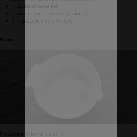
½ cucharadita de sal.
2 cucharadas de azúcar (opcional).
1 ½ tazas de crema de coco.
Proceso:
Precalienta el horno a 210 °C.