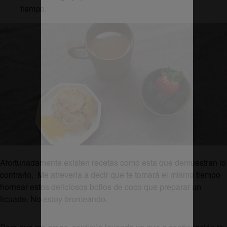
tiempo.
Afortunadamente existen recetas como esta que demuestran lo
contrario. Me atrevería a decir que te tomará el mismo tiempo
hornear estos deliciosos bollos de coco que preparar un
licuado. No estoy bromeando.