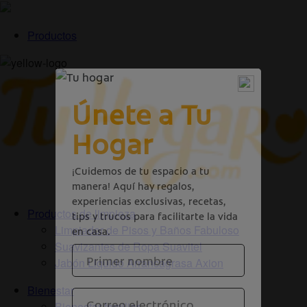
Productos
Productos de limpieza
Limpiador de Pisos y Baños Fabuloso
Suavizantes de Ropa Suavitel
Jabón Liquido Arrancagrasa Axion
Bienestar
Bienestar familiar