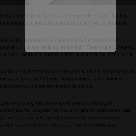
Puedes disfrutar tus bollos con mermelada y frutas. No hay
nada mejor que iniciar la mañana con pan recién horneado.
Ahora que ya sabes cómo hacer bollos de coco para el
desayuno, ¿te animarás a prepararlos? Espero que lo hagas y
¡cuidado!, porque te puedes volver adicta a su delicioso sabor.
Cuando hayas terminado de preparar tu receta, recuerda lavar
todos tus trastes con
Axion
. Verás cómo quedan limpios y
listos para tus siguientes recetas de cocina.
Esta es una sugerencia personal proporcionada por
consumidores, Colgate-Palmolive no asume responsabilidad
por esta información; nuestra recomendación es siempre
seguir las instrucciones de uso de nuestros productos.