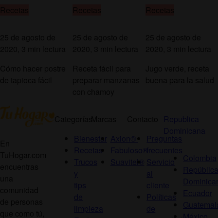
Recetas
Recetas
Recetas
25 de agosto de
25 de agosto de
25 de agosto de
2020, 3 min lectura
2020, 3 min lectura
2020, 3 min lectura
Cómo hacer postre
Receta fácil para
Jugo verde, receta
de tapioca fácil
preparar manzanas
buena para la salud
con chamoy
Categorías
Marcas
Contacto
Republica
Dominicana
Bienestar
Axion®
Preguntas
En
Recetas
Fabuloso®
frecuentes
TuHogar.com
Colombia
Trucos
Suavitel®
Servicio
encuentras
Repúblic
y
al
una
Dominica
tips
cliente
comunidad
Ecuador
de
Políticas
de personas
Guatemal
limpieza
de
que como tú,
México