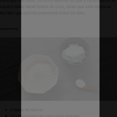
Para que me creas, continúa leyendo ya que a continuación te
explico cómo hacer bollos de coco, verás que esta receta es
tan fácil que querrás prepararla todos los días.
Ingredientes:
2 tazas de harina.
2 cucharaditas de polvo para hornear.