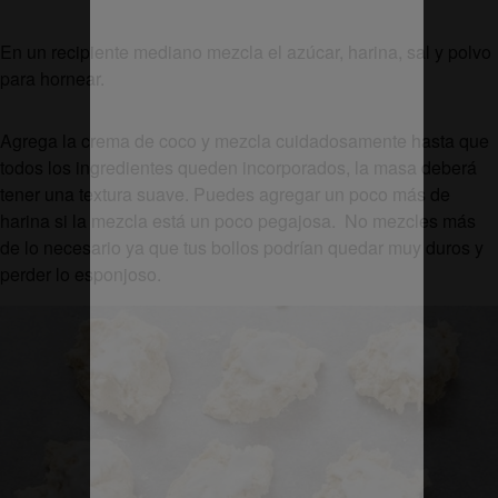
En un recipiente mediano mezcla el azúcar, harina, sal y polvo
para hornear.
Agrega la crema de coco y mezcla cuidadosamente hasta que
todos los ingredientes queden incorporados, la masa deberá
tener una textura suave. Puedes agregar un poco más de
harina si la mezcla está un poco pegajosa. No mezcles más
de lo necesario ya que tus bollos podrían quedar muy duros y
perder lo esponjoso.