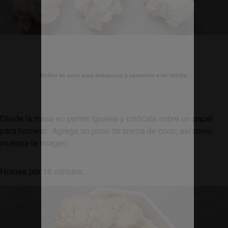
Bollos de coco para desayunar y consentir a mi familia.
Divide la masa en partes iguales y colócala sobre un papel
para hornear. Agrega un poco de crema de coco, así como
muestra la imagen.
Hornea por 18 minutos.