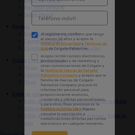
Bienestar personal
Salud integral
Recetas
Snacks, bebidas y postres
Comida saludable
Comidas fáciles y rápidas | Recetas
Trucos y tips de limpieza
Hogar
Cocina
Ropa
Estilo de vida
Estilo de vida Integrando tecnología en tu Hogar
Vida saludable | Estilo de vida
Estilo de vida Tendencias en el hogar | Estilo de
vida