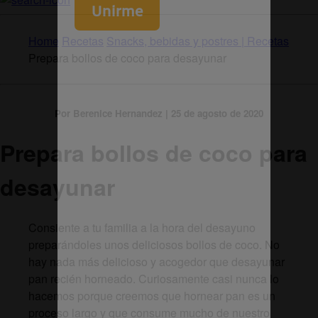
Home
Recetas
Snacks, bebidas y postres | Recetas
Prepara bollos de coco para desayunar
Por Berenice Hernandez | 25 de agosto de 2020
Prepara bollos de coco para
desayunar
Consiente a tu familia a la hora del desayuno
preparándoles unos deliciosos bollos de coco. No
hay nada más delicioso y acogedor que desayunar
pan recién horneado. Curiosamente casi nunca lo
hacemos porque creemos que hornear pan es un
proceso largo y que consume mucho de nuestro