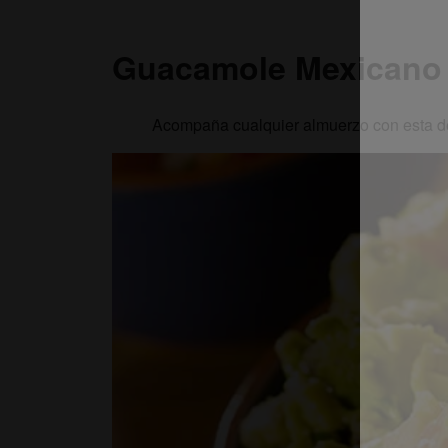
Guacamole Mexicano
Acompaña cualquier almuerzo con esta d