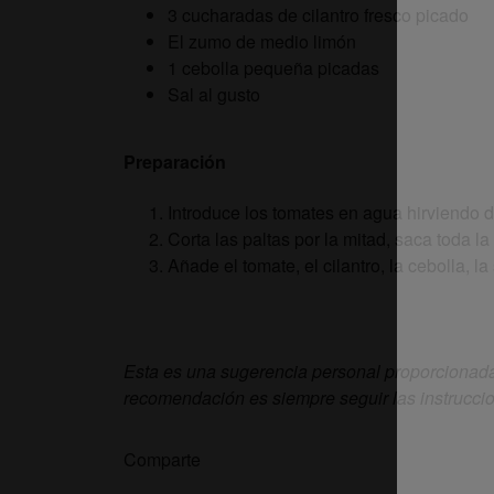
3 cucharadas de cilantro fresco picado
El zumo de medio limón
1 cebolla pequeña picadas
Sal al gusto
Preparación
Introduce los tomates en agua hirviendo d
Corta las paltas por la mitad, saca toda l
Añade el tomate, el cilantro, la cebolla, 
Esta es una sugerencia personal proporcionada
recomendación es siempre seguir las instrucci
Comparte