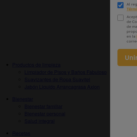
Productos de limpieza
Limpiador de Pisos y Baños Fabuloso
Suavizantes de Ropa Suavitel
Jabón Liquido Arrancagrasa Axion
Bienestar
Bienestar familiar
Bienestar personal
Salud integral
Recetas