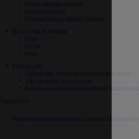
Snacks, bebidas y postres
Comida saludable
Comidas fáciles y rápidas | Recetas
Trucos y tips de limpieza
Hogar
Cocina
Ropa
Estilo de vida
Estilo de vida Integrando tecnología en tu Hogar
Vida saludable | Estilo de vida
Estilo de vida Tendencias en el hogar | Estilo de vid
Home
Recetas
Comidas fáciles y rápidas | Recetas
Guac