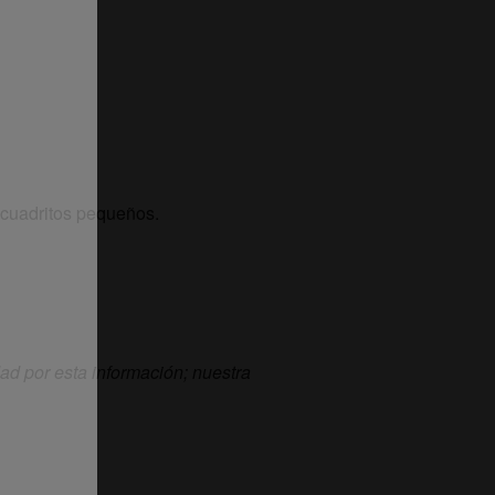
n cuadritos pequeños.
d por esta información; nuestra