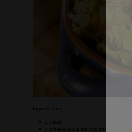
Ingredientes
2 paltas
2 tomates pequeños maduros