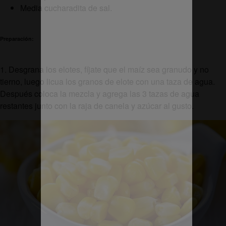
Media cucharadita de sal.
Preparación:
1. Desgrana los elotes, fíjate que el maíz sea granudo y no
tierno, luego licua los granos de elote con una taza de agua.
Después coloca la mezcla y agrega las 3 tazas de agua
restantes junto con la raja de canela y azúcar al gusto.