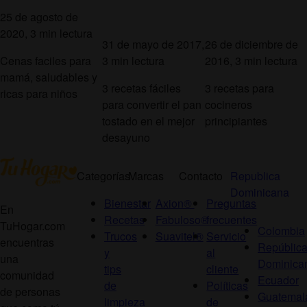
25 de agosto de
2020, 3 min lectura
31 de mayo de 2017,
26 de diciembre de
Cenas faciles para
3 min lectura
2016, 3 min lectura
mamá, saludables y
3 recetas fáciles
3 recetas para
ricas para niños
para convertir el pan
cocineros
tostado en el mejor
principiantes
desayuno
Categorías
Marcas
Contacto
Republica
Dominicana
Bienestar
Axion®
Preguntas
En
Recetas
Fabuloso®
frecuentes
TuHogar.com
Colombia
Trucos
Suavitel®
Servicio
encuentras
Repúblic
y
al
una
Dominica
tips
cliente
comunidad
Ecuador
de
Políticas
de personas
Guatemal
limpieza
de