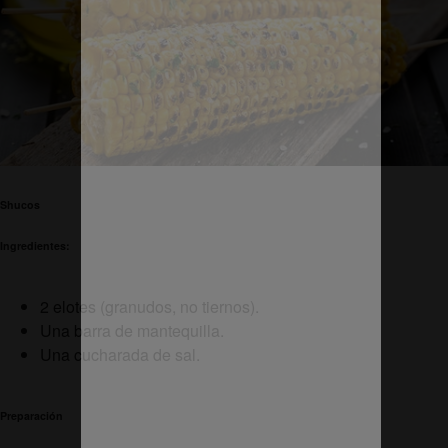
Shucos
Ingredientes:
2 elotes (granudos, no tiernos).
Una barra de mantequilla.
Una cucharada de sal.
Preparación