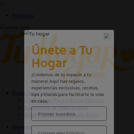
Productos
Productos de limpieza
Limpiador de Pisos y Baños Fabuloso
Suavizantes de Ropa Suavitel
Jabón Liquido Arrancagrasa Axion
Bienestar
Bienestar familiar