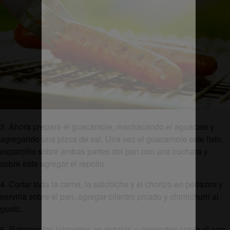
3. Ahora prepara el guacamole, machacando el aguacate y
agregando una pizca de sal. Una vez el guacamole este listo,
esparcirlo sobre ambas partes del pan con una cuchara y
sobre este agregar el repollo.
4. Cortar toda la carne, la salchicha y el chorizo en pedazos y
servirla sobre el pan, agregar cilantro picado y chimichurri al
gusto.
5 .Rebanar los jalapeños en rodajas y colocarlos sobre el pan,