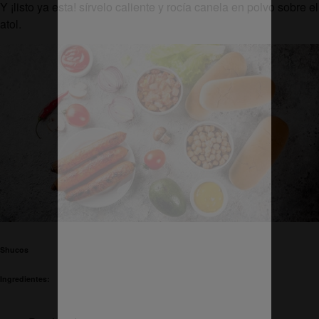
Y ¡listo ya esta! sírvelo caliente y rocía canela en polvo sobre el
atol.
Shucos
Ingredientes: