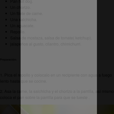
Pan hot dog.
Un chorizo.
Un filete de carne.
Una salchicha.
Un aguacate.
Repollo.
Salsa de mostaza, salsa de tomate( ketchup).
jalapeños al gusto, cilantro, chimichurri.
Preparación:
1. Pica el repollo y colocalo en un recipiente con agua a fuego
lento hasta que se cocine.
2. Asa la carne, la salchicha y el chorizo a la parrilla, así mismo
coloca el pan sobre la parrilla para que se tueste .