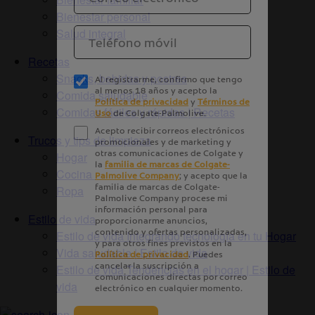
Bienestar personal
Salud integral
Recetas
Snacks, bebidas y postres
Comida saludable
Comidas fáciles y rápidas | Recetas
Trucos y tips de limpieza
Hogar
Cocina
Ropa
Estilo de vida
Estilo de vida Integrando tecnología en tu Hogar
Vida saludable | Estilo de vida
Estilo de vida Tendencias en el hogar | Estilo de
vida