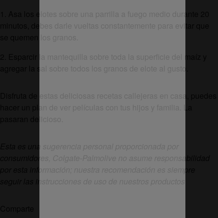
1. Asa los elotes sobre una parrilla a fuego medio durante 20
minutos, debes darle vueltas constantemente para evitar que
se quemen los granos.
2. Esparcir la mantequilla sobre toda la superficie del maíz y
agregar la sal sobre todos los granos de elote al gusto.
Disfruta de estas deliciosas recetas callejeras en casa, puedes
hacer un plan de ver películas con tus hijos y familia. La
pasaran delicioso.
Esta es una sugerencia personal proporcionada por
consumidores, Colgate-Palmolive no asume responsabilidad
por esta información; nuestra recomendación es siempre
seguir las instrucciones de uso de nuestros productos
Comparte