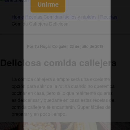
Home
Recetas
Comidas fáciles y rápidas | Recetas
Comida Callejera Deliciosa
Por Tu Hogar Colgate | 23 de julio de 2019
Deliciosa comida callejera
La comida callejera siempre será una excelente
opción para salir de la rutina cuando no queremos
cocinar en casa, pero si lo que realmente quieres
es descansar y quedarte en casa estas recetas de
comida callejera te encantarán. Super fáciles de
preparar y en poco tiempo.