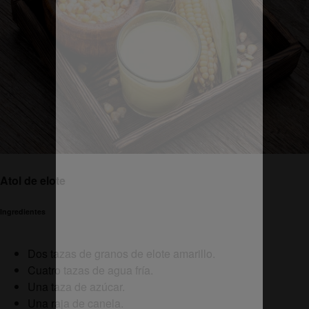
Atol de elote
Ingredientes
Dos tazas de granos de elote amarillo.
Cuatro tazas de agua fría.
Una taza de azúcar.
Una raja de canela.