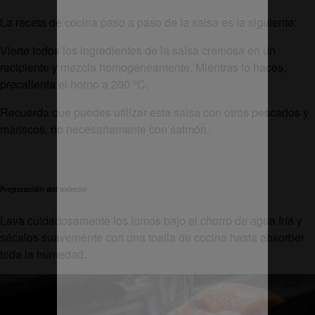
La receta de cocina paso a paso de la salsa es la siguiente:
Vierte todos los ingredientes de la salsa cremosa en un
recipiente y mezcla homogéneamente. Mientras lo haces,
precalienta el horno a 200 °C.
Recuerda que puedes utilizar esta salsa con otros pescados y
mariscos, no necesariamente con salmón.
Preparación del salmón
Lava cuidadosamente los lomos bajo el chorro de agua fría y
sécalos suavemente con una toalla de cocina hasta absorber
toda la humedad.