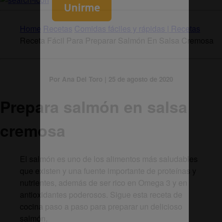
Home
Recetas
Comidas fáciles y rápidas | Recetas
Receta Fácil Para Preparar Salmón En Salsa Cremosa
Por Ana Del Toro | 25 de agosto de 2020
Prepara salmón en salsa
cremosa
El salmón es uno de los alimentos más saludables
que existen y una fuente importante de proteínas y
nutrientes, además de ser rico en Omega 3 y en
antioxidantes poderosos. Sigue esta receta de
cocina paso a paso para preparar un delicioso
salmón.