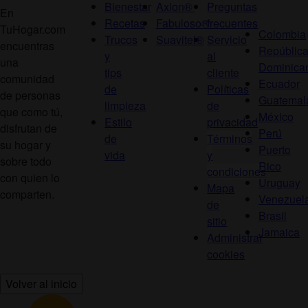
Bienestar
Axion®
Preguntas
En
Recetas
Fabuloso®
frecuentes
TuHogar.com
Colombia
Trucos
Suavitel®
Servicio
encuentras
Repúblic
y
al
una
Dominica
tips
cliente
comunidad
Ecuador
de
Políticas
de personas
Guatemal
limpieza
de
que como tú,
México
Estilo
privacidad
disfrutan de
Perú
de
Términos
su hogar y
Puerto
vida
y
sobre todo
Rico
condiciones
con quien lo
Uruguay
Mapa
comparten.
Venezuel
de
Brasil
sitio
Jamaica
Administrar
cookies
Volver al inicio