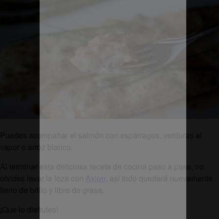
Puedes acompañar el salmón con espárragos, verduras al
vapor o arroz blanco.
Al terminar esta deliciosa receta de cocina paso a paso, no
olvides lavar la loza con
Axion
, así todo quedará nuevamente
lleno de brillo y libre de grasa.
¡Que lo disfrutes!