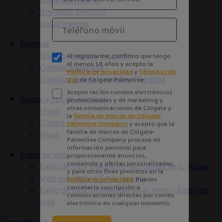
Bienestar personal
Salud integral
Recetas
Snacks, bebidas y postres
Comida saludable
Comidas fáciles y rápidas | Recetas
Trucos y tips de limpieza
Hogar
Cocina
Ropa
Estilo de vida
Estilo de vida Integrando tecnología en tu Hogar
Vida saludable | Estilo de vida
Estilo de vida Tendencias en el hogar | Estilo de
vida