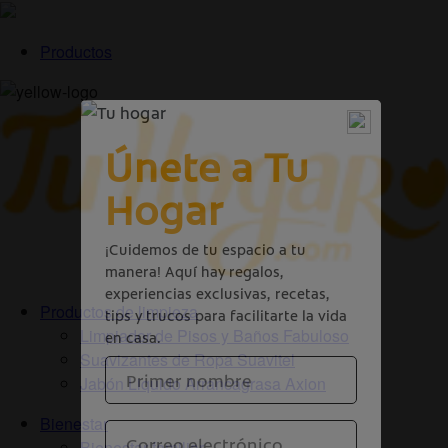
Productos
Productos de limpieza
Limpiador de Pisos y Baños Fabuloso
Suavizantes de Ropa Suavitel
Jabón Liquido Arrancagrasa Axion
Bienestar
Bienestar familiar