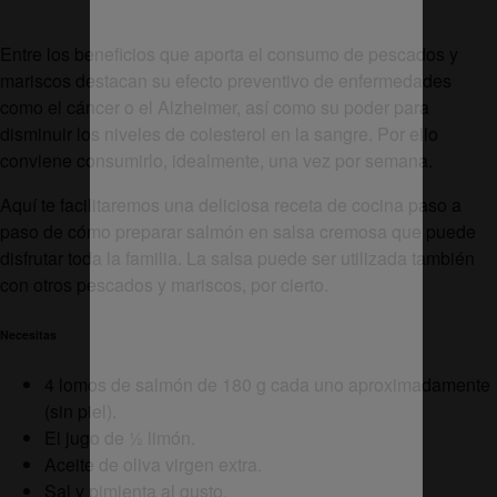
Entre los beneficios que aporta el consumo de pescados y
mariscos destacan su efecto preventivo de enfermedades
como el cáncer o el Alzheimer, así como su poder para
disminuir los niveles de colesterol en la sangre. Por ello
conviene consumirlo, idealmente, una vez por semana.
Aquí te facilitaremos una deliciosa receta de cocina paso a
paso de cómo preparar salmón en salsa cremosa que puede
disfrutar toda la familia. La salsa puede ser utilizada también
con otros pescados y mariscos, por cierto.
Necesitas
4 lomos de salmón de 180 g cada uno aproximadamente
(sin piel).
El jugo de ½ limón.
Aceite de oliva virgen extra.
Sal y pimienta al gusto.