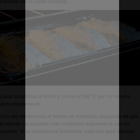
Báñalos con la salsa cremosa.
Lleva la bandeja al horno y cocina a 200 °C por 15 minutos
aproximadamente.
Una vez transcurrido el tiempo de horneado, asegúrate de que
el salmón ha quedado listo cortándolo suavemente con un
cuchillo. Si se desmenuza fácilmente, está listo para servirse.