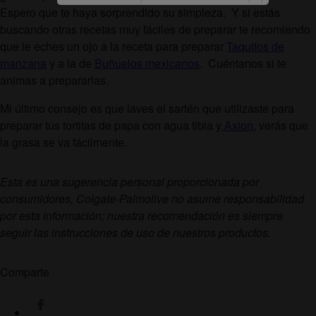
Espero que te haya sorprendido su simpleza. Y si estás
buscando otras recetas muy fáciles de preparar te recomiendo
que le eches un ojo a la receta para preparar
Taquitos de
manzana
y a la de
Buñuelos mexicanos
. Cuéntanos si te
animas a prepararlas.
Mi último consejo es que laves el sartén que utilizaste para
preparar tus tortitas de papa con agua tibia y
Axion
, verás que
la grasa se va fácilmente.
Esta es una sugerencia personal proporcionada por
consumidores, Colgate-Palmolive no asume responsabilidad
por esta información; nuestra recomendación es siempre
seguir las instrucciones de uso de nuestros productos.
Comparte