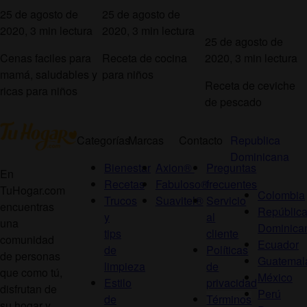
25 de agosto de
25 de agosto de
2020, 3 min lectura
2020, 3 min lectura
25 de agosto de
Cenas faciles para
Receta de cocina
2020, 3 min lectura
mamá, saludables y
para niños
Receta de ceviche
ricas para niños
de pescado
Categorías
Marcas
Contacto
Republica
Dominicana
Bienestar
Axion®
Preguntas
En
Recetas
Fabuloso®
frecuentes
TuHogar.com
Colombia
Trucos
Suavitel®
Servicio
encuentras
Repúblic
y
al
una
Dominica
tips
cliente
comunidad
Ecuador
de
Políticas
de personas
Guatemal
limpieza
de
que como tú,
México
Estilo
privacidad
disfrutan de
Perú
de
Términos
su hogar y