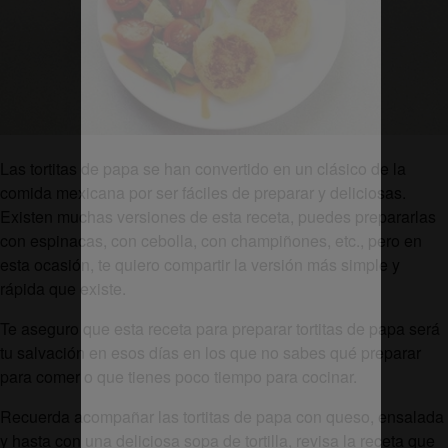
Las tortitas de papa se han convertido en un clásico de la
comida mexicana por ser fáciles de preparar y deliciosas.
Existen muchas versiones de esta receta, puedes prepararlas
con espinacas, con cebolla, con champiñones, etc., pero en
esta ocasión, te quiero compartir la versión más simple y
rápida que existe.
Te aseguro que esta receta para preparar tortitas de papa será
tu salvación en esos días en los que no sabes qué preparar
para comer o que tienes poco tiempo para cocinar.
Recuerda acompañar las tortitas de papa con queso, ensalada
y hasta con una deliciosa sopa de tortilla, revisa la receta que