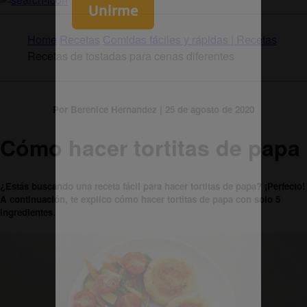
Home
Recetas
Comidas fáciles y rápidas | Recetas
Recetas de tostadas para cenas diferentes
Por Berenice Hernandez | 25 de agosto de 2020
Cómo hacer tortitas de papa
¿Estás buscando una receta fácil para hacer tortitas de papa? ¡Perfecto!
A continuación, te explico cómo hacer tortitas de papa con solo 5
ingredientes.