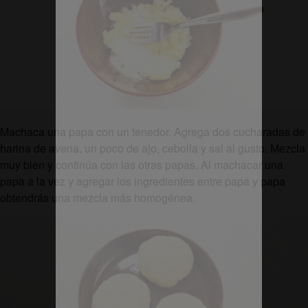
Machaca una papa con un tenedor. Agrega dos cucharadas de
harina de avena, un poco de ajo, cebolla y sal al gusto. Mezcla
muy bien y continúa con las otras papas. Al machacar una
papa a la vez y agregar los ingredientes entre papa y papa
obtendrás una mezcla más homogénea.