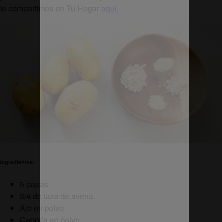
te compartimos en Tu Hogar
aquí.
Ingredientes:
5 papas.
3/4 de taza de avena.
Ajo en polvo.
Cebolla en polvo.