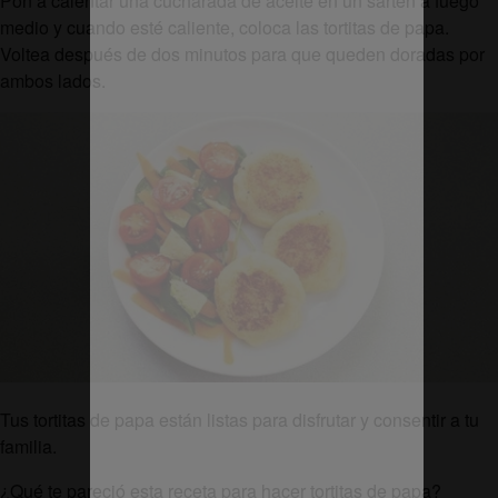
Pon a calentar una cucharada de aceite en un sartén a fuego
medio y cuando esté caliente, coloca las tortitas de papa.
Voltea después de dos minutos para que queden doradas por
ambos lados.
Tus tortitas de papa están listas para disfrutar y consentir a tu
familia.
¿Qué te pareció esta receta para hacer tortitas de papa?