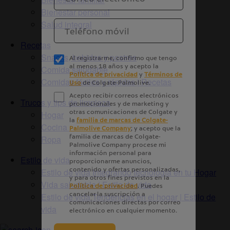
Bienestar personal
Salud integral
Recetas
Snacks, bebidas y postres
Comida saludable
Comidas fáciles y rápidas | Recetas
Trucos y tips de limpieza
Hogar
Cocina
Ropa
Estilo de vida
Estilo de vida Integrando tecnología en tu Hogar
Vida saludable | Estilo de vida
Estilo de vida Tendencias en el hogar | Estilo de
vida