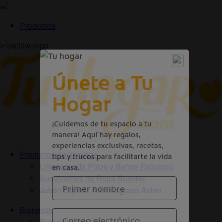
Productos
Productos de limpieza
Limpiador de Pisos y Baños Fabuloso
Suavizantes de Ropa Suavitel
Jabón Liquido Arrancagrasa Axion
Bienestar
Bienestar familiar