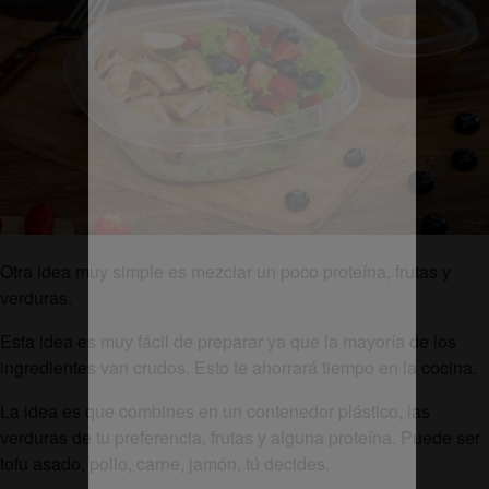
Otra idea muy simple es mezclar un poco proteína, frutas y
verduras.
Esta idea es muy fácil de preparar ya que la mayoría de los
ingredientes van crudos. Esto te ahorrará tiempo en la cocina.
La idea es que combines en un contenedor plástico, las
verduras de tu preferencia, frutas y alguna proteína. Puede ser
tofu asado, pollo, carne, jamón, tú decides.