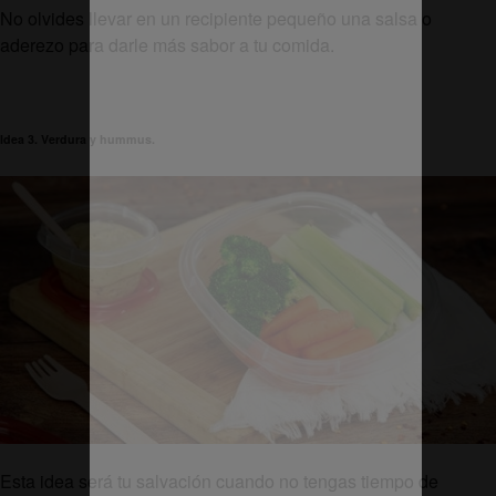
No olvides llevar en un recipiente pequeño una salsa o
aderezo para darle más sabor a tu comida.
Idea 3. Verdura y hummus.
Esta idea será tu salvación cuando no tengas tiempo de