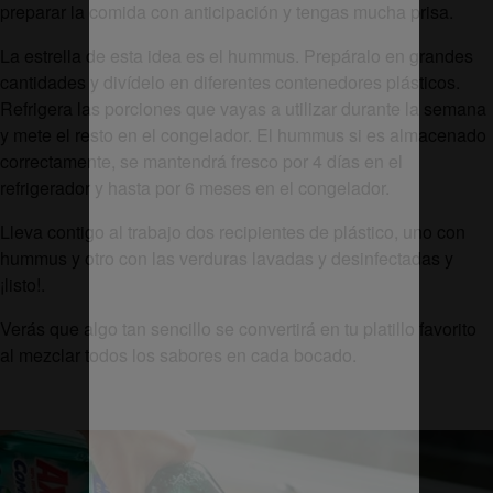
preparar la comida con anticipación y tengas mucha prisa.
La estrella de esta idea es el hummus. Prepáralo en grandes
cantidades y divídelo en diferentes contenedores plásticos.
Refrigera las porciones que vayas a utilizar durante la semana
y mete el resto en el congelador. El hummus si es almacenado
correctamente, se mantendrá fresco por 4 días en el
refrigerador y hasta por 6 meses en el congelador.
Lleva contigo al trabajo dos recipientes de plástico, uno con
hummus y otro con las verduras lavadas y desinfectadas y
¡listo!.
Verás que algo tan sencillo se convertirá en tu platillo favorito
al mezclar todos los sabores en cada bocado.