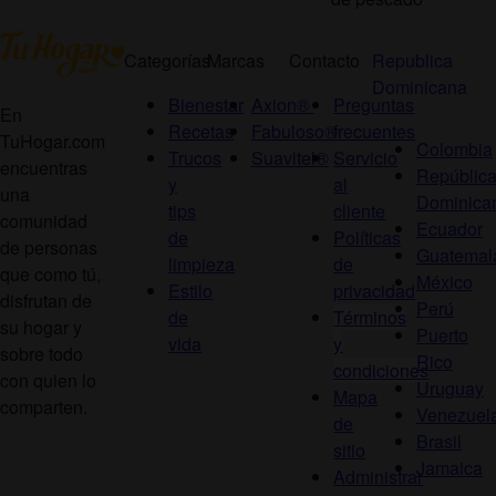
Categorías
Marcas
Contacto
Republica
Dominicana
Bienestar
Axion®
Preguntas
En
Recetas
Fabuloso®
frecuentes
TuHogar.com
Colombia
Trucos
Suavitel®
Servicio
encuentras
Repúblic
y
al
una
Dominica
tips
cliente
comunidad
Ecuador
de
Políticas
de personas
Guatemal
limpieza
de
que como tú,
México
Estilo
privacidad
disfrutan de
Perú
de
Términos
su hogar y
Puerto
vida
y
sobre todo
Rico
condiciones
con quien lo
Uruguay
Mapa
comparten.
Venezuel
de
Brasil
sitio
Jamaica
Administrar