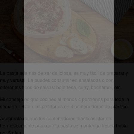
La pasta además de ser deliciosa, es muy fácil de preparar y
muy versátil. La puedes consumir en ensaladas o con
diferentes tipos de salsas: boloñesa, curry, bechamel, etc.
Mi consejo es que cocines al menos 4 porciones para toda la
semana. Divide las porciones en 4 contenedores de plástico.
Asegúrate de que tus contenedores plásticos cierren
herméticamente para que tu pasta se mantenga fresca hasta
por 5 días.