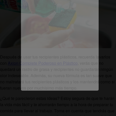
Después de usar tus recipientes plásticos, recuerda lavarlos
con
Axion Complete Poderoso en Plástico
, verás que no
quedará un rastro de grasa y recipientes no guardarán ningún
olor indeseable. Además, su nueva fórmula es tan suave que
no maltratará tus recipientes plásticos y los mantendrá como si
fueran nuevos por muchísimo más tiempo.
¿Qué te parecieron estas ideas? Estoy segura de que te harán
la vida más fácil y te ahorrarán tiempo a la hora de preparar tu
comida para llevar al trabajo. Toma en cuenta que tendrás que