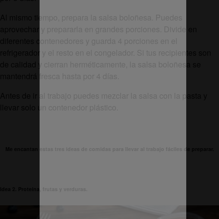
Al mismo tiempo, prepara la salsa boloñesa. Puedes
aprovechar y prepararla en grandes porciones. Divide en
diferentes contenedores y guarda 4 porciones en el
refrigerador y el resto en el congelador. Si tus recipientes son
de calidad y cierran herméticamente, la salsa boloñesa se
mantendrá fresca hasta por 4 días.
Antes de ir al trabajo puedes mezclar la salsa con la pasta y
llevar solo un contenedor plástico.
Me encantan estas tres ideas de comidas para llevar al trabajo fáciles de preparar.
Idea 2. Proteína, frutas y verduras.