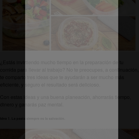
¿Estás invirtiendo mucho tiempo en la preparación de tu
comida para llevar al trabajo? No te preocupes, a continuación,
te comparto tres ideas que te ayudarán a ser mucho más
eficiente, y seguro el resultado será delicioso.
Con estas ideas y una buena planeación, ahorrarás tiempo,
dinero y ganarás paz mental.
Idea 1. La pasta siempre es la salvación.