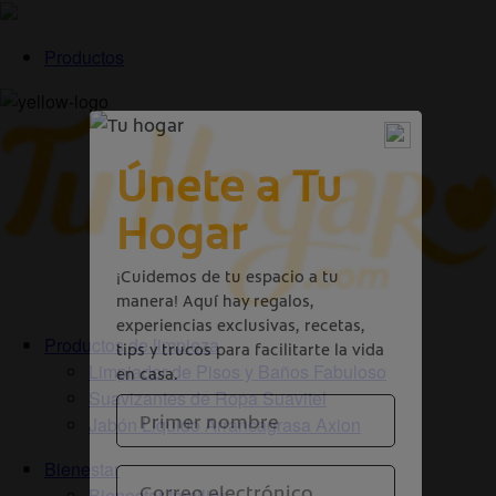
Productos
Productos de limpieza
Limpiador de Pisos y Baños Fabuloso
Suavizantes de Ropa Suavitel
Jabón Liquido Arrancagrasa Axion
Bienestar
Bienestar familiar