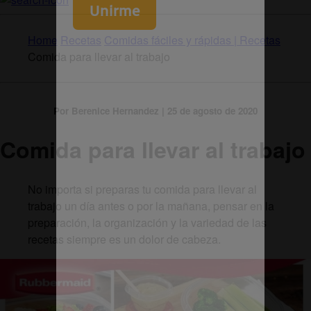
Home
Recetas
Comidas fáciles y rápidas | Recetas
Comida para llevar al trabajo
Por Berenice Hernandez | 25 de agosto de 2020
Comida para llevar al trabajo
No importa si preparas tu comida para llevar al
trabajo un día antes o por la mañana, pensar en la
preparación, la organización y la variedad de las
recetas siempre es un dolor de cabeza.