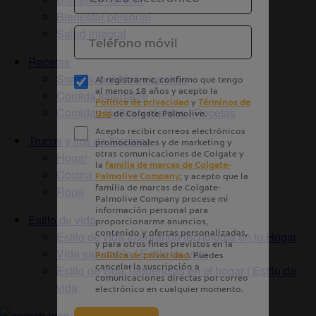
Bienestar personal
Salud integral
Recetas
Snacks, bebidas y postres
Comida saludable
Comidas fáciles y rápidas | Recetas
Trucos y tips de limpieza
Hogar
Cocina
Ropa
Estilo de vida
Estilo de vida Integrando tecnología en tu Hogar
Vida saludable | Estilo de vida
Estilo de vida Tendencias en el hogar | Estilo de
vida