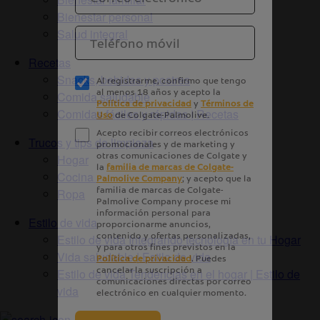
Bienestar personal
Salud integral
Recetas
Snacks, bebidas y postres
Comida saludable
Comidas fáciles y rápidas | Recetas
Trucos y tips de limpieza
Hogar
Cocina
Ropa
Estilo de vida
Estilo de vida Integrando tecnología en tu Hogar
Vida saludable | Estilo de vida
Estilo de vida Tendencias en el hogar | Estilo de
vida