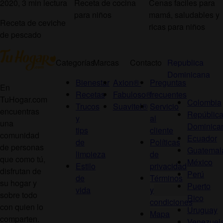
2020, 3 min lectura
Receta de cocina
Cenas faciles para
para niños
mamá, saludables y
Receta de ceviche
ricas para niños
de pescado
Categorías
Marcas
Contacto
Republica
Dominicana
Bienestar
Axion®
Preguntas
En
Recetas
Fabuloso®
frecuentes
TuHogar.com
Colombia
Trucos
Suavitel®
Servicio
encuentras
Repúblic
y
al
una
Dominica
tips
cliente
comunidad
Ecuador
de
Políticas
de personas
Guatemal
limpieza
de
que como tú,
México
Estilo
privacidad
disfrutan de
Perú
de
Términos
su hogar y
Puerto
vida
y
sobre todo
Rico
condiciones
con quien lo
Uruguay
Mapa
comparten.
Venezuel