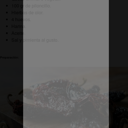
100 gr de piloncillo.
Hierbas de olor.
4 huevos.
Harina.
Aceite.
Sal y pimienta al gusto.
Preparación: