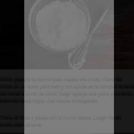
Ahora prepara la mezcla para capear los chiles. Vierte las
claras en un tazón para batir y con ayuda de la batidora levanta
las claras a punto de nieve, luego agrega una yema y continúa
batiendo hasta lograr una mezcla homogénea.
Toma un chile y pásalo por el huevo batido. Luego fríe en
aceite bien caliente.