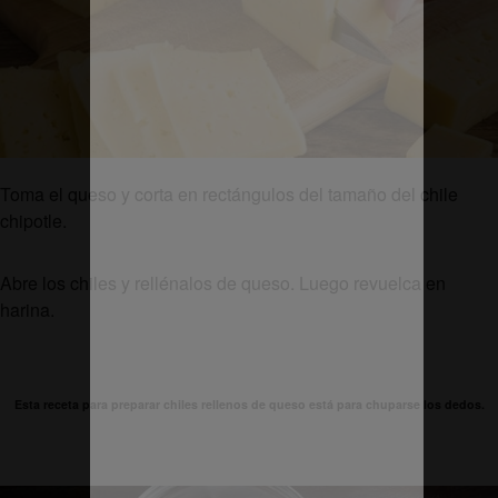
Toma el queso y corta en rectángulos del tamaño del chile
chipotle.
Abre los chiles y rellénalos de queso. Luego revuelca en
harina.
Esta receta para preparar chiles rellenos de queso está para chuparse los dedos.