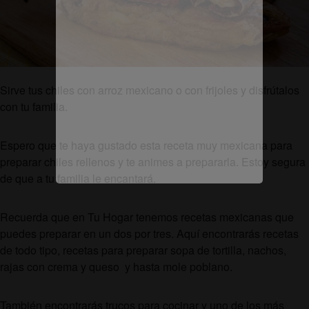
Sirve tus chiles con arroz mexicano o con frijoles y disfrútalos
con tu familia.
Espero que te haya gustado esta receta muy mexicana para
preparar chiles rellenos y te animes a prepararla. Estoy segura
de que a tu familia le encantará.
Recuerda que en Tu Hogar tenemos recetas mexicanas que
puedes preparar en un dos por tres. Aquí encontrarás recetas
de todo tipo, recetas para preparar sopa de tortilla, nachos,
rajas con crema y queso y hasta mole poblano.
También encontrarás trucos para cocinar y uno de los más