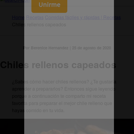
Home
Recetas
Comidas fáciles y rápidas | Recetas
Chiles rellenos capeados
Por Berenice Hernandez | 25 de agosto de 2020
Chiles rellenos capeados
¿Sabes cómo hacer chiles rellenos? ¿Te gustaría
aprender a prepararlos? Entonces sigue leyendo
porque a continuación te comparto mi receta
favorita para preparar el mejor chile relleno que
hayas comido en tu vida.