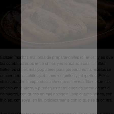
Existen muchas maneras de preparar chiles rellenos, ¡y es que
las combinaciones entre chiles y rellenos son casi infinitas!
Entre los chiles más populares para preparar estas recetas se
encuentran los chiles poblanos, chipotles y jalapeños. Estos
chiles pueden ir capeados o sin capear, en caldillo de tomate,
solos o en vinagre, y pueden estar rellenos de carne de res o
de puerco, con queso animal o vegetal, con champiñones, con
frijoles, con soya, en fin, prácticamente con lo que se te ocurra.