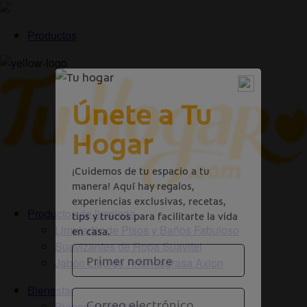
Productos
Productos de limpieza
Limpiador de Pisos y Baños Fabuloso
Suavizantes de Ropa Suavitel
Jabón Liquido Arrancagrasa Axion
Bienestar
Bienestar familiar