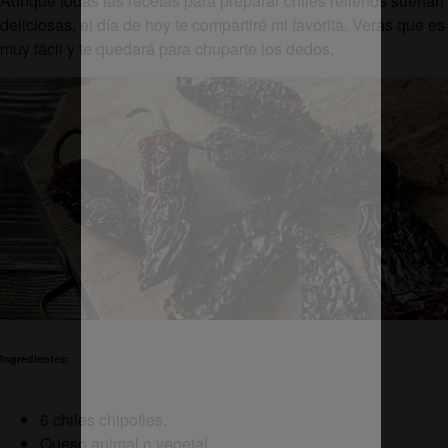
Aunque todas las recetas para preparar chiles rellenos suenan
deliciosas, el día de hoy te compartiré mi favorita. Verás que es
muy fácil y te quedará para chuparte los dedos.
Ingredientes:
6 chiles chipotles.
Queso animal o vegetal.