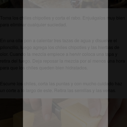
Toma los chiles chipotles y corta el rabo. Enjuágalos muy bien
para eliminar cualquier suciedad.
En una olla pon a calentar tres tazas de agua y disuelve el
piloncillo, luego agrega los chiles chipotles y las hierbas de
olor. Cuando la mezcla empiece a hervir coloca una tapa y
retira del fuego. Deja reposar la mezcla por al menos una hora
para que los chiles queden bien hidratados.
Escurre los chiles, corta las puntas y con mucho cuidado haz
un corte a lo largo de este. Retira las semillas y las venas.