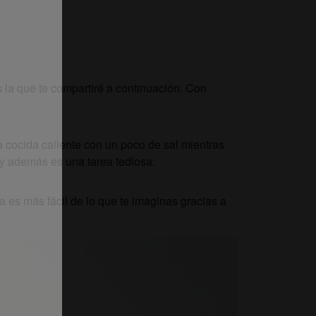
 la que te compartiré a continuación. Con
cocida caliente con un poco de sal mientras
 y además es una tarea tediosa.
es más fácil de lo que te imaginas gracias a