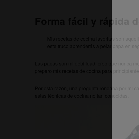
Forma fácil y rápida 
Mis recetas de cocina favoritas son aquel
este truco aprenderás a pelar papa en se
Las papas son mi debilidad, creo que nunca me
preparo mis recetas de cocina para principiant
Por esta razón, una pregunta rondaba por mi c
estas técnicas de cocina no tan conocidas.