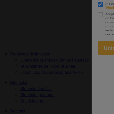
Productos de limpieza
Limpiador de Pisos y Baños Fabuloso
Suavizantes de Ropa Suavitel
Jabón Liquido Arrancagrasa Axion
Bienestar
Bienestar familiar
Bienestar personal
Salud integral
Recetas