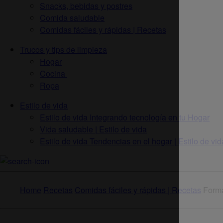
Snacks, bebidas y postres
Comida saludable
Comidas fáciles y rápidas | Recetas
Trucos y tips de limpieza
Hogar
Cocina
Ropa
Estilo de vida
Estilo de vida Integrando tecnología en tu Hogar
Vida saludable | Estilo de vida
Estilo de vida Tendencias en el hogar | Estilo de vid
Home
Recetas
Comidas fáciles y rápidas | Recetas
Forma