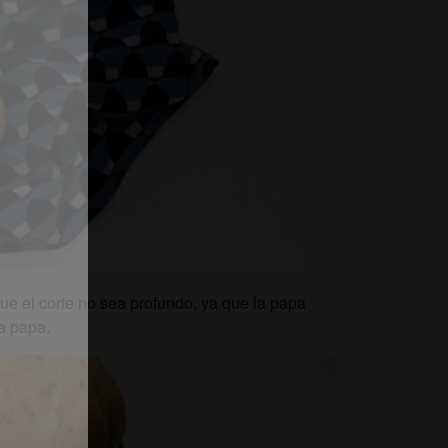
ue el corte no sea profundo, ya que la papa
la papa.