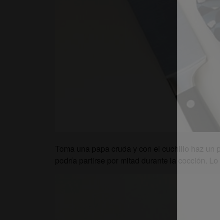
Toma una papa cruda y con el cuchillo haz un p
podría partirse por mitad durante la cocción. Lo