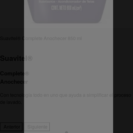
Suavitel® Complete Anochecer 850 ml
Suavitel
®
Complete
®
Anochecer
Con tecnología todo en uno que ayuda a simplificar el proceso
de lavado.
Anterior
Siguiente