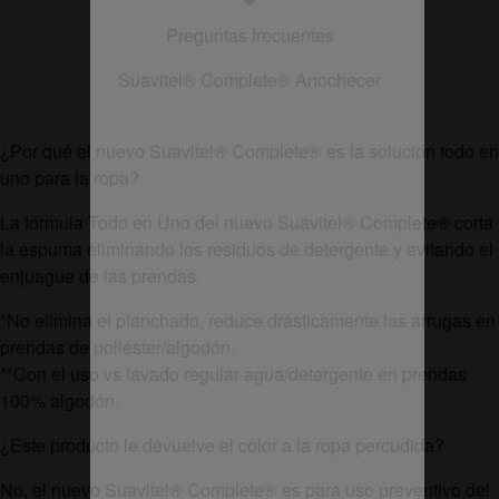
Preguntas frecuentes
Suavitel
®
Complete
®
Anochecer
¿Por qué el nuevo Suavitel
®
Complete
®
es la solución todo en
uno para la ropa?
La fórmula Todo en Uno del nuevo Suavitel
®
Complete
®
corta
la espuma eliminando los residuos de detergente y evitando el
enjuague de las prendas.
*No elimina el planchado, reduce drásticamente las arrugas en
prendas de poliéster/algodón.
**Con el uso vs lavado regular agua/detergente en prendas
100% algodón.
¿Este producto le devuelve el color a la ropa percudida?
No, el nuevo Suavitel
®
Complete
®
es para uso preventivo del