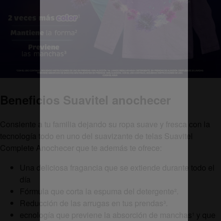
Beneficios Suavitel anochecer
Consiente a tu familia dejando su ropa suave y fresca con la
tecnología todo en uno del suavizante de telas Suavitel
Complete Anochecer que te además te ofrece:
Una deliciosa fragancia que se extiende durante todo el
día
Fórmula que corta la espuma del detergente².
Reducción de las arrugas en tus prendas³.
ecnología que previene la absorción de manchas¹ y que