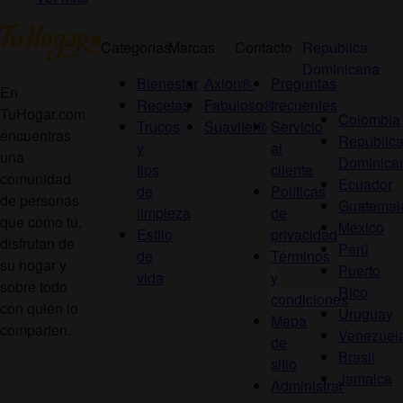
Categorías
Marcas
Contacto
Republica
Dominicana
Bienestar
Axion®
Preguntas
En
Recetas
Fabuloso®
frecuentes
TuHogar.com
Colombia
Trucos
Suavitel®
Servicio
encuentras
Repúblic
y
al
una
Dominica
tips
cliente
comunidad
Ecuador
de
Políticas
de personas
Guatemal
limpieza
de
que como tú,
México
Estilo
privacidad
disfrutan de
Perú
de
Términos
su hogar y
Puerto
vida
y
sobre todo
Rico
condiciones
con quien lo
Uruguay
Mapa
comparten.
Venezuel
de
Brasil
sitio
Jamaica
Administrar