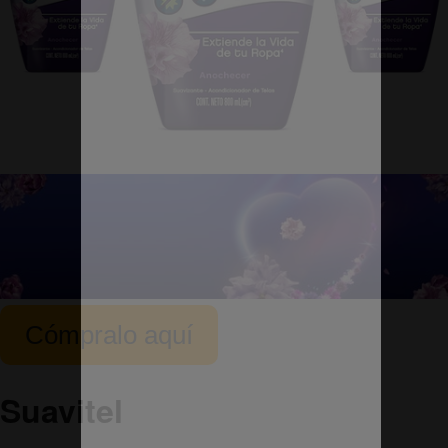
Cómpralo aquí
Suavitel