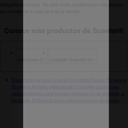
desgaste de la ropa. De este modo conserva por más tiempo
los colores de la ropa de toda la familia.
Conoce más productos de Suavitel
®
Complete
(
0
)
Cuidado Superior
(
0
)
Suavizante de ropa Suavitel Complete Fresca Primavera
Su nueva fórmula, después de 5 lavadas genera una
capa protectora para que las manchas no se adhieran a
las fibras. Protege 2 veces más los colores de la ropa