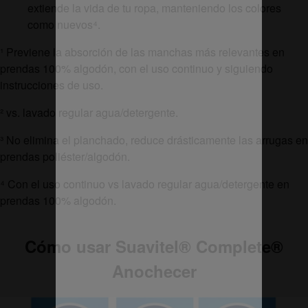
extiende la vida de tu ropa, manteniendo los colores
como nuevos⁴.
¹ Previene la absorción de las manchas más relevantes en
prendas 100% algodón, con el uso continuo y siguiendo
instrucciones de uso.
² vs. lavado regular agua/detergente.
³ No elimina el planchado, reduce drásticamente las arrugas en
prendas poliéster/algodón.
⁴ Con el uso continuo vs lavado regular agua/detergente en
prendas 100% algodón.
Cómo usar Suavitel
®
Complete
®
Anochecer