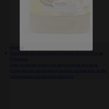
Ver más
Suavizante de ropa Suavitel Cuidado Superior Flor de
Primavera
Crea un escudo para ti y tu familia contra los malos
olores que los mantendrá protegidos durante todo el día
conservando una deliciosa fragancia