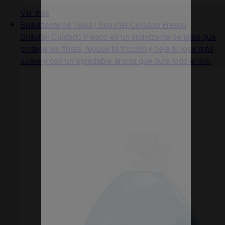
Ver más
Suavizante de Telas | Suavitel Cuidado Fresco
Suavitel Cuidado Fresco es un suavizante de telas que
protege las fibras, reduce la fricción y deja tu ropa más
suave y con un agradable aroma que dura todo el día.