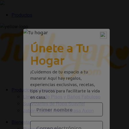
Productos
Productos de limpieza
Limpiador de Pisos y Baños Fabuloso
Suavizantes de Ropa Suavitel
Jabón Liquido Arrancagrasa Axion
Bienestar
Bienestar familiar