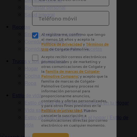
Bienestar personal
Salud integral
Recetas
Snacks, bebidas y postres
Comida saludable
Comidas fáciles y rápidas | Recetas
Trucos y tips de limpieza
Hogar
Cocina
Ropa
Estilo de vida
Estilo de vida Integrando tecnología en tu Hogar
Vida saludable | Estilo de vida
Estilo de vida Tendencias en el hogar | Estilo de
vida