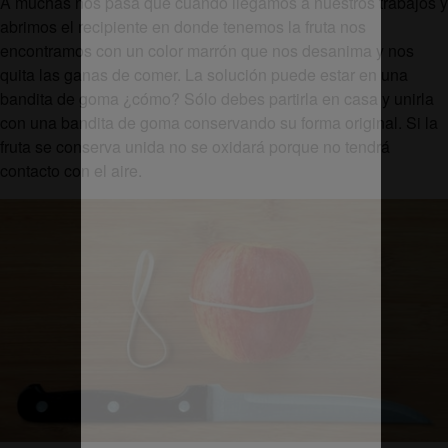
A muchas nos pasa que cuando llegamos a nuestros trabajos y
abrimos el recipiente en donde tenemos la fruta nos
encontramos con un color marrón que nos desanima y nos
quita las ganas de comer. La solución puede estar en una
bandita de goma ¿cómo? Sólo debes partirla en casa y unirla
con una bandita de goma conservando su forma original. Si la
fruta se conserva unida no se oxidará porque no tendrá
contacto con el aire.