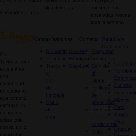
2020, 3 min lectura
Métodos de cocción
Truco para
de alimentos
conservar las
Ensaladas verdes
ensaladas frescas
toda la semana
Categorías
Marcas
Contacto
Republica
Dominicana
Bienestar
Axion®
Preguntas
En
Recetas
Fabuloso®
frecuentes
TuHogar.com
Colombia
Trucos
Suavitel®
Servicio
encuentras
Repúblic
y
al
una
Dominica
tips
cliente
comunidad
Ecuador
de
Políticas
de personas
Guatemal
limpieza
de
que como tú,
México
Estilo
privacidad
disfrutan de
Perú
de
Términos
su hogar y
Puerto
vida
y
sobre todo
Rico
condiciones
con quien lo
Uruguay
Mapa
comparten.