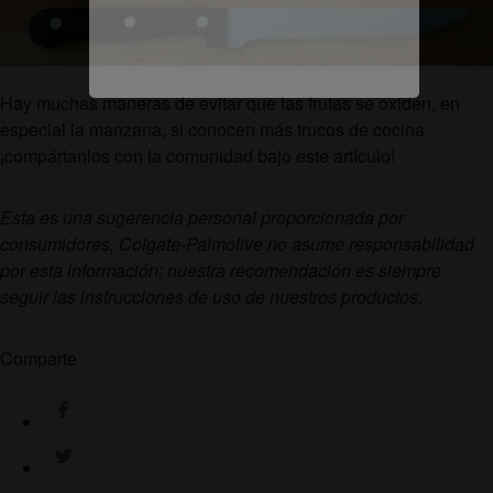
Hay muchas maneras de evitar que las frutas se oxiden, en
especial la manzana, si conocen más trucos de cocina
¡compártanlos con la comunidad bajo este artículo!
Esta es una sugerencia personal proporcionada por
consumidores, Colgate-Palmolive no asume responsabilidad
por esta información; nuestra recomendación es siempre
seguir las instrucciones de uso de nuestros productos.
Comparte