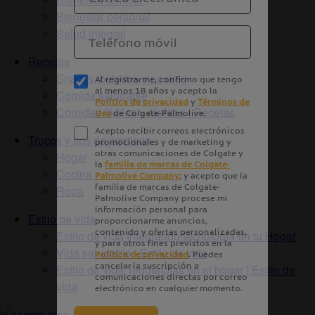
Bienestar personal
Salud integral
Recetas
Snacks, bebidas y postres
Comida saludable
Comidas fáciles y rápidas | Recetas
Trucos y tips de limpieza
Hogar
Cocina
Ropa
Estilo de vida
Estilo de vida Integrando tecnología en tu Hogar
Vida saludable | Estilo de vida
Estilo de vida Tendencias en el hogar | Estilo de
vida