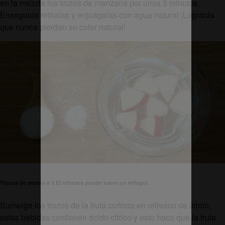
en la mezcla los trozos de manzana por unos 5 minutos.
Enseguida retíralas y enjuágalas con agua natural ¡Lograrás
que nunca pierdan su color natural!
Trucos de cocina # 3 El refresco puede hacer un milagro.
Sumerge los trozos de la fruta cortada en refresco de limón,
estas bebidas contienen ácido cítrico y esto hace que la fruta