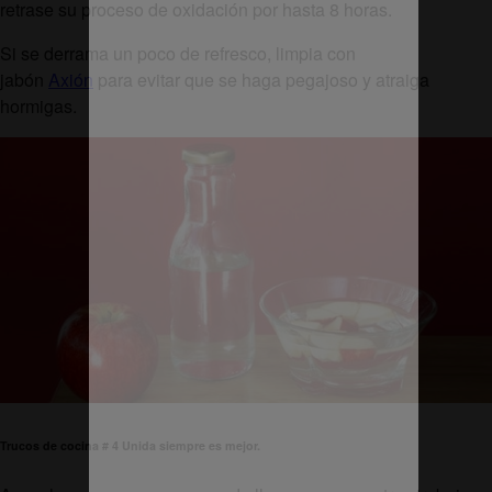
retrase su proceso de oxidación por hasta 8 horas.
Si se derrama un poco de refresco, limpia con
jabón
Axión
para evitar que se haga pegajoso y atraiga
hormigas.
Trucos de cocina # 4 Unida siempre es mejor.