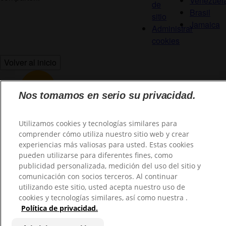
Venezuel
de
Brasil
sitio
Jamaica
Administrar
cookies
Volver al inicio
Nos tomamos en serio su privacidad.
Utilizamos cookies y tecnologías similares para
comprender cómo utiliza nuestro sitio web y crear
@2026 TuHogar. Todos los derechos reservados.
experiencias más valiosas para usted. Estas cookies
pueden utilizarse para diferentes fines, como
publicidad personalizada, medición del uso del sitio y
comunicación con socios terceros. Al continuar
utilizando este sitio, usted acepta nuestro uso de
cookies y tecnologías similares, así como nuestra .
Política de privacidad.