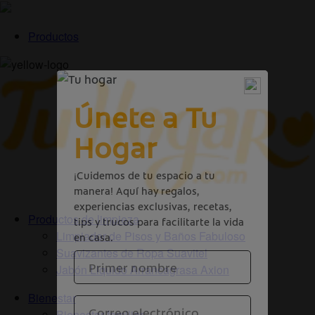
Productos
Productos de limpieza
Limpiador de Pisos y Baños Fabuloso
Suavizantes de Ropa Suavitel
Jabón Liquido Arrancagrasa Axion
Bienestar
Bienestar familiar