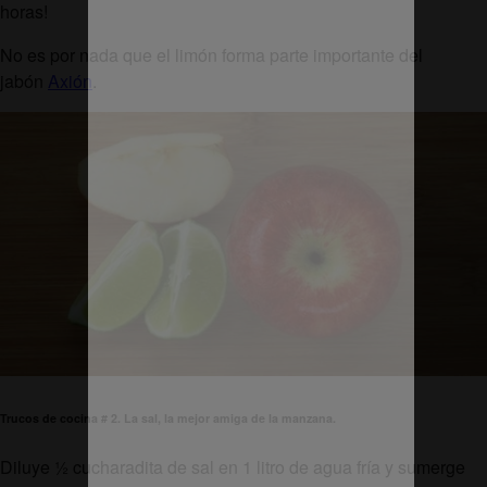
horas!
No es por nada que el limón forma parte importante del
jabón
Axión
.
Trucos de cocina # 2. La sal, la mejor amiga de la manzana.
Diluye ½ cucharadita de sal en 1 litro de agua fría y sumerge