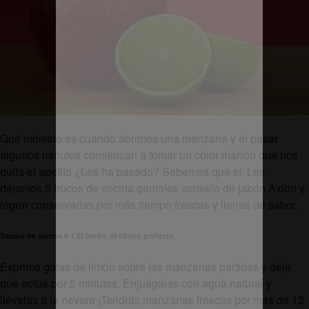
Qué molesto es cuando abrimos una manzana y al pasar
algunos minutos comienzan a tomar un color marrón que nos
quita el apetito ¿Les ha pasado? Sabemos que sí. Les
dejamos 5 trucos de cocina geniales cortesía de jabón Axion y
lograr conservarlas por más tiempo frescas y llenas de sabor.
Trucos de cocina # 1 El limón, el cítrico perfecto
Exprime gotas de limón sobre las manzanas partidas y deja
que actúe por 5 minutos. Enjuágalas con agua natural y
llévalas a la nevera ¡Tendrás manzanas frescas por más de 12