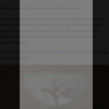
Trucos de cocina # 5 Siempre ten una bolsa resellable a la mano.
Guarda los trozos de fruta en una bolsa resellable y antes de
cerrarla sácale todo el aire que tenga por dentro con mucho
cuidado para no deformar la fruta. Llévala a la nevera y la
tendrás fresca y con su color natural en el momento que
quieras comerla.
Puedes lavar la bolsa con jabón
Axión
y secarla bien para que
dure varios usos.