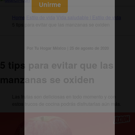
Home
Estilo de vida
Vida saludable | Estilo de vida
5 tips para evitar que las manzanas se oxiden
Por Tu Hogar México | 25 de agosto de 2020
5 tips para evitar que las
manzanas se oxiden
Las frutas son deliciosas en todo momento y con
estos trucos de cocina podrás disfrutarlas aún más.