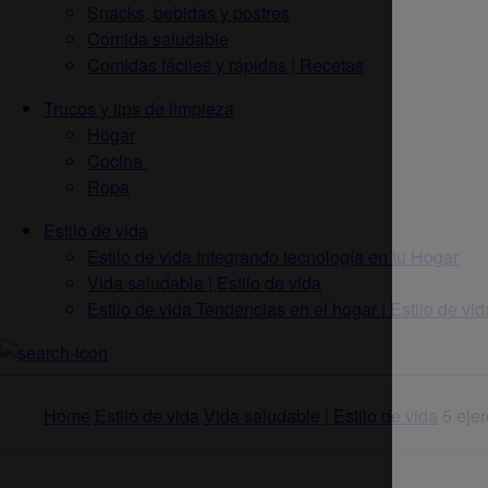
Snacks, bebidas y postres
Comida saludable
Comidas fáciles y rápidas | Recetas
Trucos y tips de limpieza
Hogar
Cocina
Ropa
Estilo de vida
Estilo de vida Integrando tecnología en tu Hogar
Vida saludable | Estilo de vida
Estilo de vida Tendencias en el hogar | Estilo de vid
Home
Estilo de vida
Vida saludable | Estilo de vida
5 eje