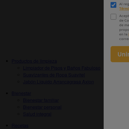
Productos de limpieza
Limpiador de Pisos y Baños Fabuloso
Suavizantes de Ropa Suavitel
Jabón Liquido Arrancagrasa Axion
Bienestar
Bienestar familiar
Bienestar personal
Salud integral
Recetas