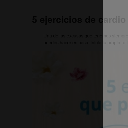
5 ejercicios de cardi
Una de las excusas que tenemos siempre es
puedes hacer en casa, inicia tu propia ru