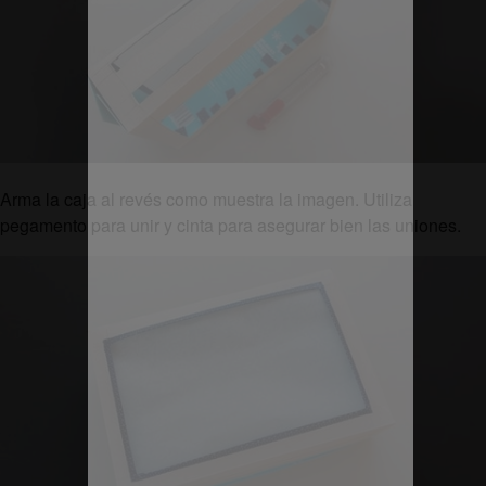
Arma la caja al revés como muestra la imagen. Utiliza
pegamento para unir y cinta para asegurar bien las uniones.