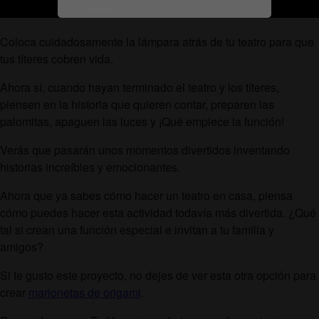
Coloca cuidadosamente la lámpara atrás de tu teatro para que
tus títeres cobren vida.
Ahora sí, cuando hayan terminado el teatro y los títeres,
piensen en la historia que quieren contar, preparen las
palomitas, apaguen las luces y ¡Qué empiece la función!
Verás que pasarán unos momentos divertidos inventando
historias increíbles y emocionantes.
Ahora que ya sabes cómo hacer un teatro en casa, piensa
cómo puedes hacer esta actividad todavía más divertida. ¿Qué
tal si crean una función especial e invitan a tu familia y
amigos?
Si te gusto este proyecto, no dejes de ver esta otra opción para
crear
marionetas de origami
.