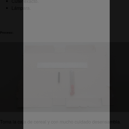
Cúter exacto.
Lámpara.
Proceso:
Toma la caja de cereal y con mucho cuidado desensambla.