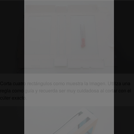
Corta cuatro rectángulos como muestra la imagen. Utiliza una
regla como guía y recuerda ser muy cuidadosa al cortar con el
cúter exacto.