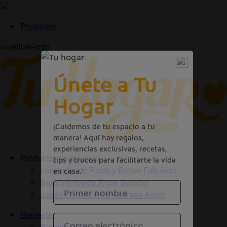
Productos
Productos de limpieza
Limpiador de Pisos y Baños Fabuloso
Suavizantes de Ropa Suavitel
Jabón Liquido Arrancagrasa Axion
Bienestar
Bienestar familiar