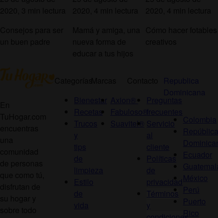
2020, 3 min lectura
2020, 4 min lectura
2020, 4 min lectura
Consejos para ser
Mamá y amiga, una
Cómo hacer fotables
un buen padre
nueva forma de
creativos
educar a tus hijos
Categorías
Marcas
Contacto
Republica
Dominicana
Bienestar
Axion®
Preguntas
En
Recetas
Fabuloso®
frecuentes
TuHogar.com
Colombia
Trucos
Suavitel®
Servicio
encuentras
Repúblic
y
al
una
Dominica
tips
cliente
comunidad
Ecuador
de
Políticas
de personas
Guatemal
limpieza
de
que como tú,
México
Estilo
privacidad
disfrutan de
Perú
de
Términos
su hogar y
Puerto
vida
y
sobre todo
Rico
condiciones