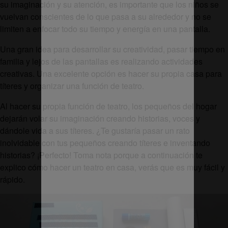
su imaginación y su atención, es importante que los niños se
vuelvan conscientes de lo que pasa a su alrededor y no se
limiten a enfocar todo su tiempo y energía en una pantalla.
Una gran idea para desarrollar su creatividad, pasar tiempo en
familia y lejos de las pantallas es realizando actividades
creativas. Una excelente opción es hacer su propia casa para
títeres y organizar una función de teatro.
Al hacer su propia función de teatro, los pequeños del hogar
dejarán volar su imaginación creando historias, voces y
dándole vida a sus títeres. ¿Te gustaría pasar un rato
inolvidable con tus pequeños creando títeres e inventando
historias? ¡Perfecto! Toma nota porque a continuación te
explico cómo hacer un teatro en casa, verás que es muy fácil y
rápido.