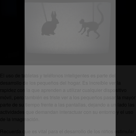
El uso de tabletas y teléfonos inteligentes es parte del
desarrollo de los pequeños del hogar. Es increíble ver la
rapidez con la que aprenden a utilizar cualquier dispositivo
móvil, pero también es triste ver a los pequeños pasar la mayor
parte de su tiempo frente a las pantallas, dejando a un lado las
actividades que demandan interactuar con su entorno y el uso
de la imaginación.
Recuerda que es vital para el desarrollo de los niños estimular