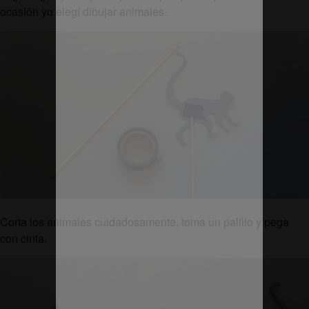
ocasión yo elegí dibujar animales.
Corta los animales cuidadosamente, toma un palillo y pega
con cinta.