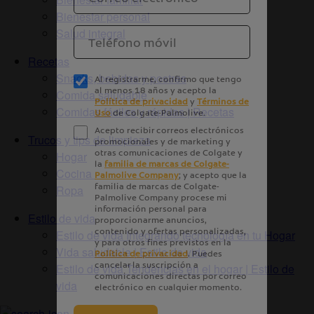
Bienestar personal
Salud integral
Recetas
Snacks, bebidas y postres
Comida saludable
Comidas fáciles y rápidas | Recetas
Trucos y tips de limpieza
Hogar
Cocina
Ropa
Estilo de vida
Estilo de vida Integrando tecnología en tu Hogar
Vida saludable | Estilo de vida
Estilo de vida Tendencias en el hogar | Estilo de
vida