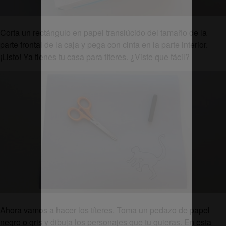
Corta un rectángulo en papel translúcido del tamaño de la
parte frontal de la caja y pega con cinta en la parte interior.
¡Listo! Ya tienes tu casa para títeres. ¿Viste que fácil?
Ahora vamos a hacer los títeres. Toma un pedazo de papel
negro o gris y dibuja los personajes que tu quieras. En esta