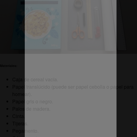
Materiales:
Caja de cereal vacía.
Papel translúcido (puede ser papel cebolla o papel para
hornear).
Papel gris o negro.
Palos de madera.
Cinta.
Tijeras.
Pegamento.