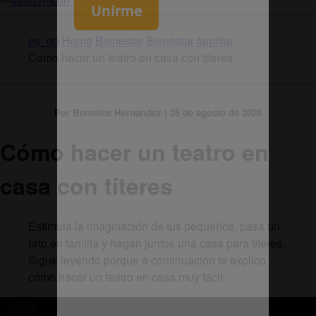
es_do
Home
Bienestar
Bienestar familiar
Cómo hacer un teatro en casa con títeres
Por Berenice Hernandez | 25 de agosto de 2020
Cómo hacer un teatro en
casa con títeres
Estimula la imaginación de tus pequeños, pasa un
rato en familia y hagan juntos una casa para títeres.
Sigue leyendo porque a continuación te explico
cómo hacer un teatro en casa muy fácil.