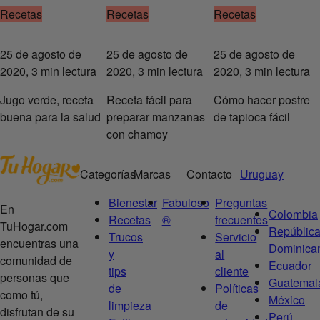
Recetas
Recetas
Recetas
25 de agosto de
25 de agosto de
25 de agosto de
2020, 3 min lectura
2020, 3 min lectura
2020, 3 min lectura
Jugo verde, receta
Receta fácil para
Cómo hacer postre
buena para la salud
preparar manzanas
de tapioca fácil
con chamoy
Categorías
Marcas
Contacto
Uruguay
Bienestar
Fabuloso
Preguntas
En
Colombia
Recetas
®
frecuentes
TuHogar.com
Repúblic
Trucos
Servicio
encuentras una
Dominica
y
al
comunidad de
Ecuador
tips
cliente
personas que
Guatemal
de
Políticas
como tú,
México
limpieza
de
disfrutan de su
Perú