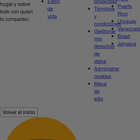
Estilo
privacidad
hogar y sobre
Puerto
de
Términos
todo con quien
Rico
vida
y
lo comparten.
Uruguay
condiciones
Venezuel
Gestionar
Brasil
mis
Jamaica
derechos
de
datos
Administrar
cookies
Mapa
de
sitio
Volver al inicio