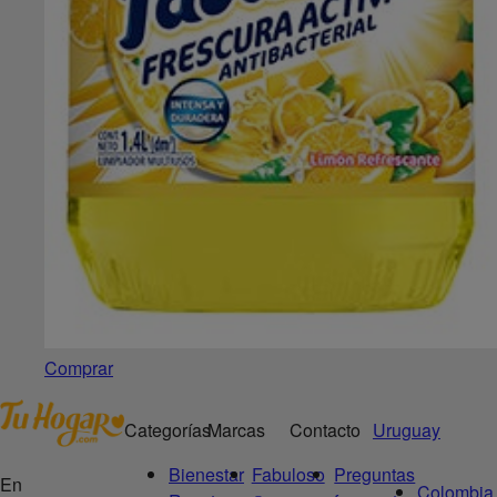
Comprar
Categorías
Marcas
Contacto
Uruguay
Bienestar
Fabuloso
Preguntas
En
Colombia