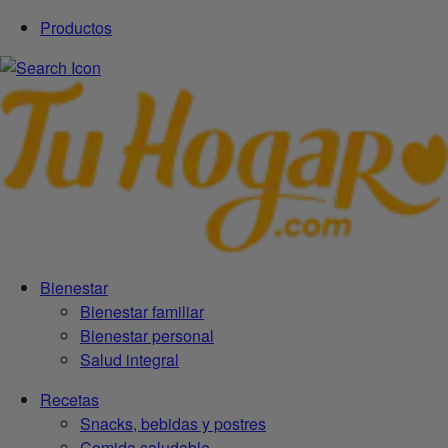
Productos
Bienestar
Bienestar familiar
Bienestar personal
Salud integral
Recetas
Snacks, bebidas y postres
Comida saludable