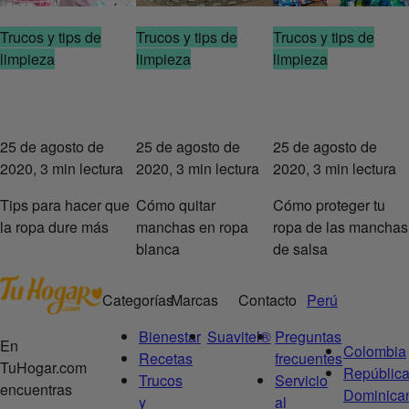
Trucos y tips de
Trucos y tips de
Trucos y tips de
limpieza
limpieza
limpieza
25 de agosto de
25 de agosto de
25 de agosto de
2020, 3 min lectura
2020, 3 min lectura
2020, 3 min lectura
Tips para hacer que
Cómo quitar
Cómo proteger tu
la ropa dure más
manchas en ropa
ropa de las manchas
blanca
de salsa
Categorías
Marcas
Contacto
Perú
Bienestar
Suavitel®
Preguntas
En
Colombia
Recetas
frecuentes
TuHogar.com
Repúblic
Trucos
Servicio
encuentras
Dominica
y
al