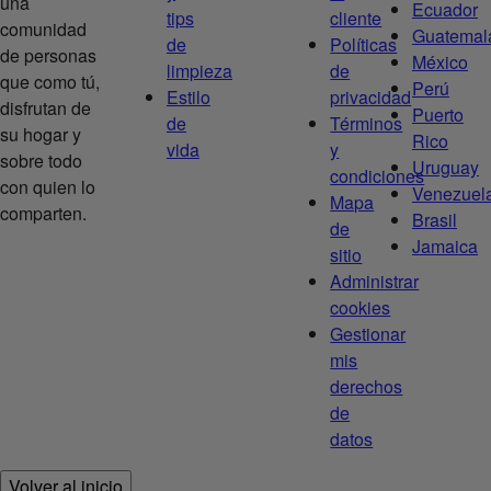
una
Ecuador
tips
cliente
comunidad
Guatemal
de
Políticas
de personas
México
limpieza
de
que como tú,
Perú
Estilo
privacidad
disfrutan de
Puerto
de
Términos
su hogar y
Rico
vida
y
sobre todo
Uruguay
condiciones
con quien lo
Venezuel
Mapa
comparten.
Brasil
de
Jamaica
sitio
Administrar
cookies
Gestionar
mis
derechos
de
datos
Volver al inicio