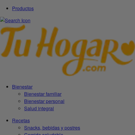
Productos
Bienestar
Bienestar familiar
Bienestar personal
Salud integral
Recetas
Snacks, bebidas y postres
Comida saludable