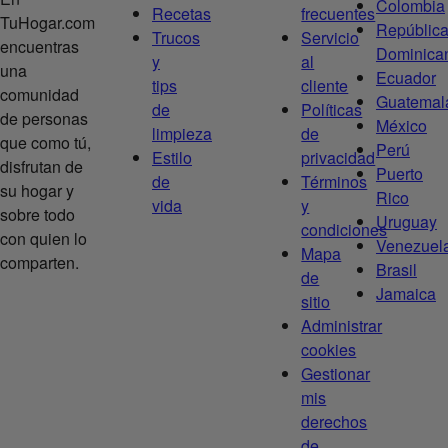
Colombia
Recetas
frecuentes
TuHogar.com
Repúblic
Trucos
Servicio
encuentras
Dominica
y
al
una
Ecuador
tips
cliente
comunidad
Guatemal
de
Políticas
de personas
México
limpieza
de
que como tú,
Perú
Estilo
privacidad
disfrutan de
Puerto
de
Términos
su hogar y
Rico
vida
y
sobre todo
Uruguay
condiciones
con quien lo
Venezuel
Mapa
comparten.
Brasil
de
Jamaica
sitio
Administrar
cookies
Gestionar
mis
derechos
de