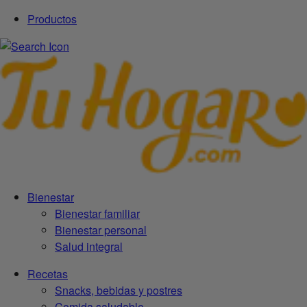
Productos
Bienestar
Bienestar familiar
Bienestar personal
Salud integral
Recetas
Snacks, bebidas y postres
Comida saludable