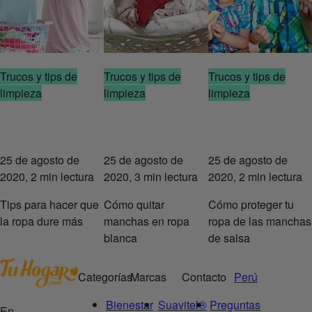
Trucos y tips de
Trucos y tips de
Trucos y tips de
limpieza
limpieza
limpieza
25 de agosto de
25 de agosto de
25 de agosto de
2020, 2 min lectura
2020, 3 min lectura
2020, 2 min lectura
Tips para hacer que
Cómo quitar
Cómo proteger tu
la ropa dure más
manchas en ropa
ropa de las manchas
blanca
de salsa
Categorías
Marcas
Contacto
Perú
Bienestar
Suavitel®
Preguntas
En