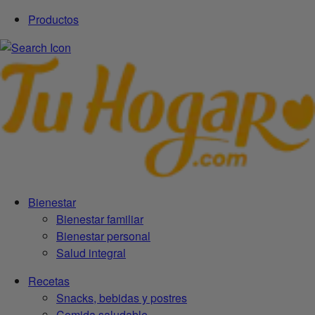
Productos
Bienestar
Bienestar familiar
Bienestar personal
Salud integral
Recetas
Snacks, bebidas y postres
Comida saludable