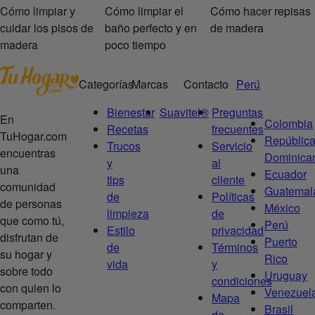
Cómo limpiar y
Cómo limpiar el
Cómo hacer repisas
cuidar los pisos de
baño perfecto y en
de madera
madera
poco tiempo
Categorías
Marcas
Contacto
Perú
Bienestar
Suavitel®
Preguntas
En
Colombia
Recetas
frecuentes
TuHogar.com
Repúblic
Trucos
Servicio
encuentras
Dominica
y
al
una
Ecuador
tips
cliente
comunidad
Guatemal
de
Políticas
de personas
México
limpieza
de
que como tú,
Perú
Estilo
privacidad
disfrutan de
Puerto
de
Términos
su hogar y
Rico
vida
y
sobre todo
Uruguay
condiciones
con quien lo
Venezuel
Mapa
comparten.
Brasil
de