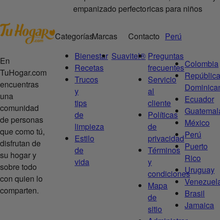
empanizado perfecto
ricas para niños
Categorías
Marcas
Contacto
Perú
Bienestar
Suavitel®
Preguntas
En
Colombia
Recetas
frecuentes
TuHogar.com
Repúblic
Trucos
Servicio
encuentras
Dominica
y
al
una
Ecuador
tips
cliente
comunidad
Guatemal
de
Políticas
de personas
México
limpieza
de
que como tú,
Perú
Estilo
privacidad
disfrutan de
Puerto
de
Términos
su hogar y
Rico
vida
y
sobre todo
Uruguay
condiciones
con quien lo
Venezuel
Mapa
comparten.
Brasil
de
Jamaica
sitio