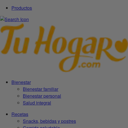
Productos
Bienestar
Bienestar familiar
Bienestar personal
Salud integral
Recetas
Snacks, bebidas y postres
Comida saludable