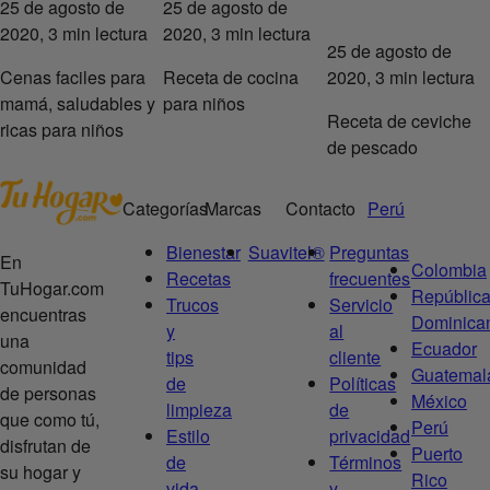
25 de agosto de
25 de agosto de
2020, 3 min lectura
2020, 3 min lectura
25 de agosto de
Cenas faciles para
Receta de cocina
2020, 3 min lectura
mamá, saludables y
para niños
Receta de ceviche
ricas para niños
de pescado
Categorías
Marcas
Contacto
Perú
Bienestar
Suavitel®
Preguntas
En
Colombia
Recetas
frecuentes
TuHogar.com
Repúblic
Trucos
Servicio
encuentras
Dominica
y
al
una
Ecuador
tips
cliente
comunidad
Guatemal
de
Políticas
de personas
México
limpieza
de
que como tú,
Perú
Estilo
privacidad
disfrutan de
Puerto
de
Términos
su hogar y
Rico
vida
y