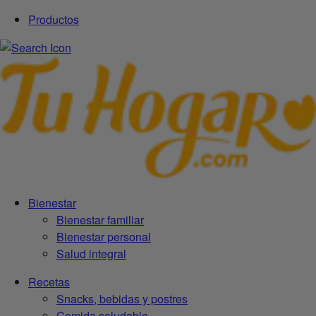
Productos
Bienestar
Bienestar familiar
Bienestar personal
Salud integral
Recetas
Snacks, bebidas y postres
Comida saludable