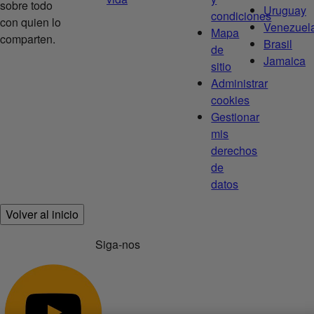
sobre todo
Uruguay
condiciones
con quien lo
Venezuel
Mapa
comparten.
Brasil
de
Jamaica
sitio
Administrar
cookies
Gestionar
mis
derechos
de
datos
Volver al inicio
Siga-nos