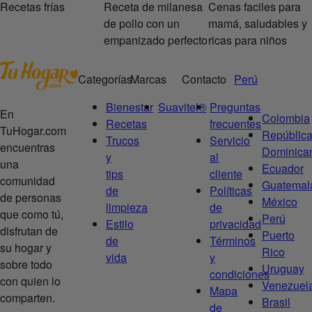
Recetas frías
Receta de milanesa
Cenas faciles para
de pollo con un
mamá, saludables y
empanizado perfecto
ricas para niños
Categorías
Marcas
Contacto
Perú
Bienestar
Suavitel®
Preguntas
En
Colombia
Recetas
frecuentes
TuHogar.com
Repúblic
Trucos
Servicio
encuentras
Dominica
y
al
una
Ecuador
tips
cliente
comunidad
Guatemal
de
Políticas
de personas
México
limpieza
de
que como tú,
Perú
Estilo
privacidad
disfrutan de
Puerto
de
Términos
su hogar y
Rico
vida
y
sobre todo
Uruguay
condiciones
con quien lo
Venezuel
Mapa
comparten.
Brasil
de