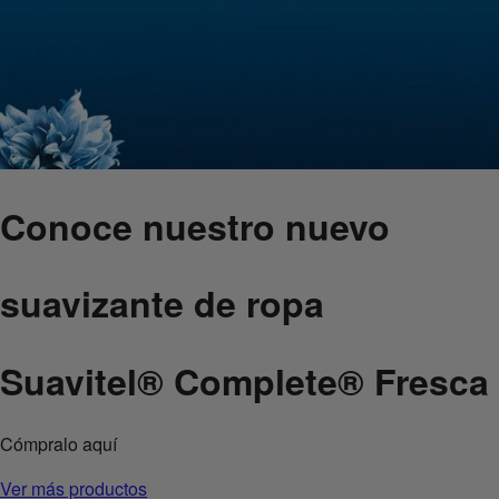
Conoce nuestro nuevo
suavizante de ropa
Suavitel
®
Complete
®
Fresca 
Cómpralo aquí
Ver más productos