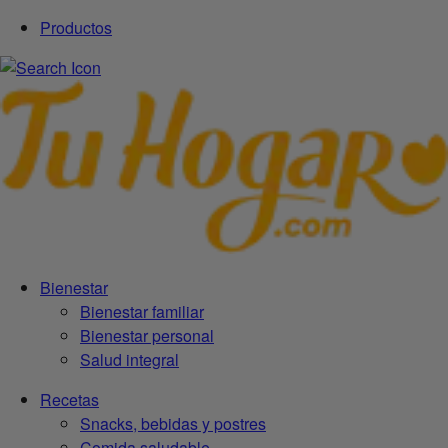
Productos
Bienestar
Bienestar familiar
Bienestar personal
Salud integral
Recetas
Snacks, bebidas y postres
Comida saludable