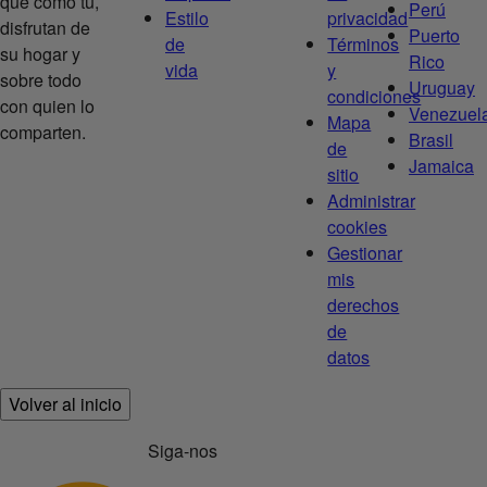
que como tú,
Perú
Estilo
privacidad
disfrutan de
Puerto
de
Términos
su hogar y
Rico
vida
y
sobre todo
Uruguay
condiciones
con quien lo
Venezuel
Mapa
comparten.
Brasil
de
Jamaica
sitio
Administrar
cookies
Gestionar
mis
derechos
de
datos
Volver al inicio
Siga-nos