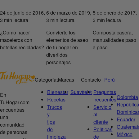
24 de junio de 2016,
6 de marzo de 2019,
5 de enero de 2017,
3 min lectura
3 min lectura
3 min lectura
¿Cómo hacer
Convierte los
Composta casera,
maceteros con
elementos de aseo
manualidades paso
botellas recicladas?
de tu hogar en
a paso
divertidos
personajes
Categorías
Marcas
Contacto
Perú
Bienestar
Suavitel®
Preguntas
En
Colombia
Recetas
frecuentes
TuHogar.com
Repúblic
Trucos
Servicio
encuentras
Dominica
y
al
una
Ecuador
tips
cliente
comunidad
Guatemal
de
Políticas
de personas
México
limpieza
de