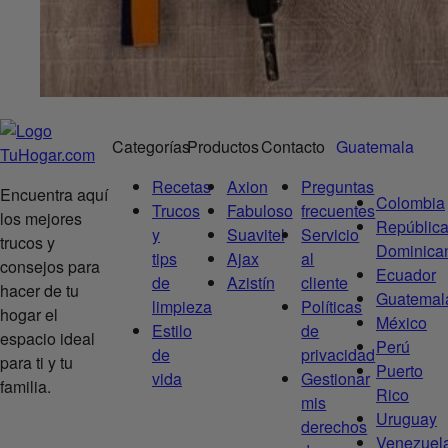
Categorías
Productos
Contacto
Guatemala
Recetas
Axion
Preguntas
Encuentra aquí
Colombia
Trucos
Fabuloso
frecuentes
los mejores
Repúblic
y
Suavitel
Servicio
trucos y
Dominica
tips
Ajax
al
consejos para
Ecuador
de
Azistín
cliente
hacer de tu
Guatemal
limpieza
Políticas
hogar el
México
Estilo
de
espacio ideal
Perú
de
privacidad
para ti y tu
Puerto
vida
Gestionar
familia.
Rico
mis
Uruguay
derechos
Venezuel