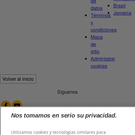
de
Brasil
datos
Jamaica
Términos
y
condiciones
Mapa
de
sitio
Administrar
cookies
Volver al inicio
Síguenos
Nos tomamos en serio su privacidad.
Utilizamos cookies y tecnologías similares para