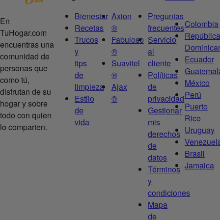
Bienestar
Axion
Preguntas
En
Colombia
Recetas
®
frecuentes
TuHogar.com
Repúblic
Trucos
Fabuloso
Servicio
encuentras una
Dominica
y
®
al
comunidad de
Ecuador
tips
Suavitel
cliente
personas que
Guatemal
de
®
Políticas
como tú,
México
limpieza
Ajax
de
disfrutan de su
Perú
Estilo
®
privacidad
hogar y sobre
Puerto
de
Gestionar
todo con quien
Rico
vida
mis
lo comparten.
Uruguay
derechos
Venezuel
de
Brasil
datos
Jamaica
Términos
y
condiciones
Mapa
de