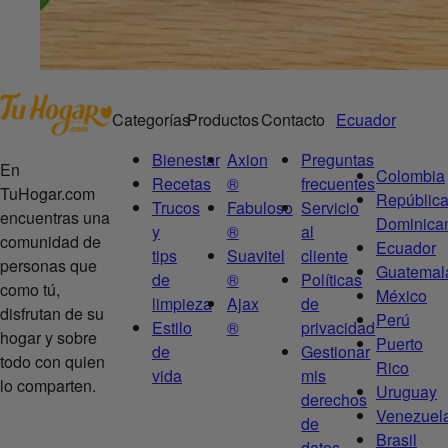
Categorías
Productos
Contacto
Ecuador
Bienestar
Axion
Preguntas
En
Colombia
Recetas
®
frecuentes
TuHogar.com
Repúblic
Trucos
Fabuloso
Servicio
encuentras una
Dominica
y
®
al
comunidad de
Ecuador
tips
Suavitel
cliente
personas que
Guatemal
de
®
Políticas
como tú,
México
limpieza
Ajax
de
disfrutan de su
Perú
Estilo
®
privacidad
hogar y sobre
Puerto
de
Gestionar
todo con quien
Rico
vida
mis
lo comparten.
Uruguay
derechos
Venezuel
de
Brasil
datos