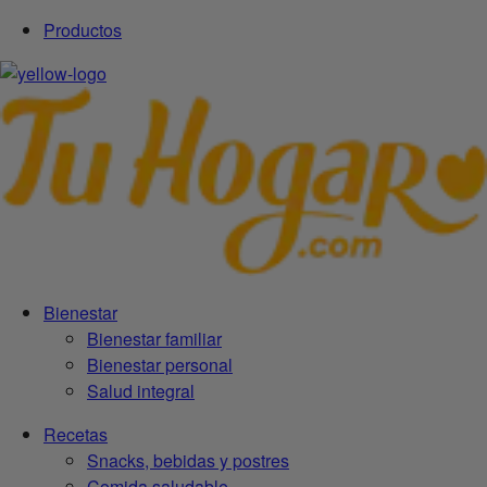
Productos
Bienestar
Bienestar familiar
Bienestar personal
Salud integral
Recetas
Snacks, bebidas y postres
Comida saludable