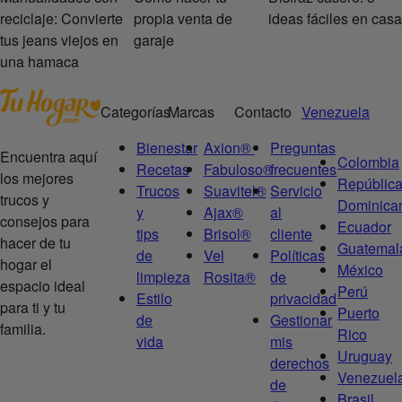
reciclaje: Convierte
propia venta de
ideas fáciles en casa
tus jeans viejos en
garaje
una hamaca
Categorías
Marcas
Contacto
Venezuela
Bienestar
Axion®
Preguntas
Encuentra aquí
Colombia
Recetas
Fabuloso®
frecuentes
los mejores
Repúblic
Trucos
Suavitel®
Servicio
trucos y
Dominica
y
Ajax®
al
consejos para
Ecuador
tips
Brisol®
cliente
hacer de tu
Guatemal
de
Vel
Políticas
hogar el
México
limpieza
Rosita®
de
espacio ideal
Perú
Estilo
privacidad
para ti y tu
Puerto
de
Gestionar
familia.
Rico
vida
mis
Uruguay
derechos
Venezuel
de
Brasil