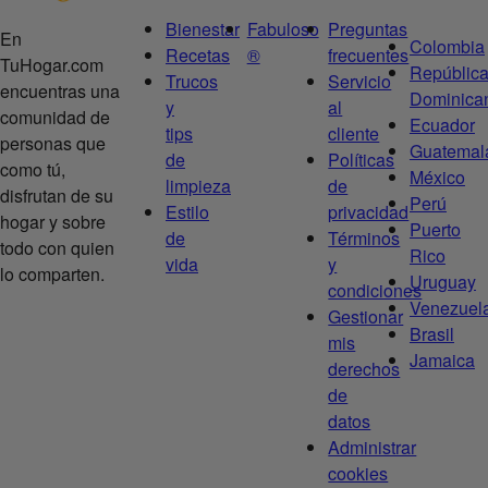
Bienestar
Fabuloso
Preguntas
En
Colombia
Recetas
®
frecuentes
TuHogar.com
Repúblic
Trucos
Servicio
encuentras una
Dominica
y
al
comunidad de
Ecuador
tips
cliente
personas que
Guatemal
de
Políticas
como tú,
México
limpieza
de
disfrutan de su
Perú
Estilo
privacidad
hogar y sobre
Puerto
de
Términos
todo con quien
Rico
vida
y
lo comparten.
Uruguay
condiciones
Venezuel
Gestionar
Brasil
mis
Jamaica
derechos
de
datos
Administrar
cookies