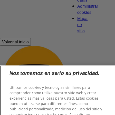
Administrar
cookies
Mapa
de
sitio
Volver al inicio
Nos tomamos en serio su privacidad.
Utilizamos cookies y tecnologías similares para
comprender cómo utiliza nuestro sitio web y crear
experiencias más valiosas para usted. Estas cookies
pueden utilizarse para diferentes fines, como
publicidad personalizada, medición del uso del sitio y
comunicación con socios terceros. Al continuar