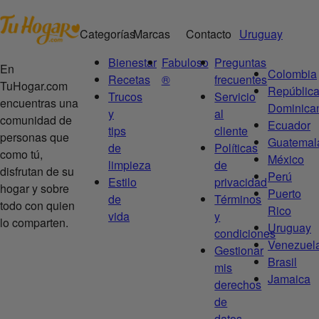
Categorías
Marcas
Contacto
Uruguay
Bienestar
Fabuloso
Preguntas
En
Colombia
Recetas
®
frecuentes
TuHogar.com
Repúblic
Trucos
Servicio
encuentras una
Dominica
y
al
comunidad de
Ecuador
tips
cliente
personas que
Guatemal
de
Políticas
como tú,
México
limpieza
de
disfrutan de su
Perú
Estilo
privacidad
hogar y sobre
Puerto
de
Términos
todo con quien
Rico
vida
y
lo comparten.
Uruguay
condiciones
Venezuel
Gestionar
Brasil
mis
Jamaica
derechos
de
datos