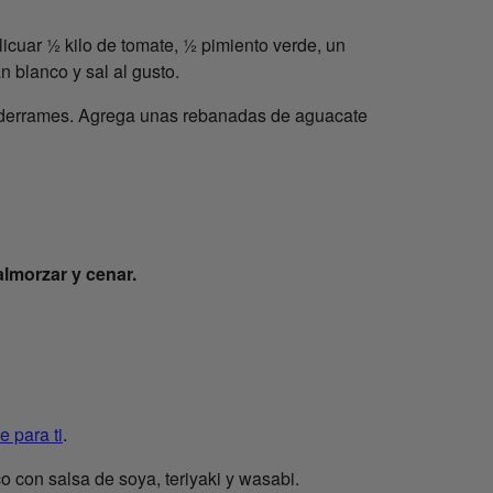
icuar ½ kilo de tomate, ½ pimiento verde, un
 blanco y sal al gusto.
rás derrames. Agrega unas rebanadas de aguacate
almorzar y cenar.
e para ti
.
o con salsa de soya, teriyaki y wasabi.