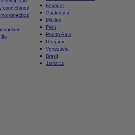
de privacidad
Ecuador
y condiciones
Guatemala
 mis derechos
México
Perú
ar cookies
Puerto Rico
itio
Uruguay
Venezuela
Brasil
Jamaica