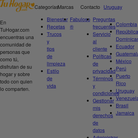
Categorías
Marcas
Contacto
Uruguay
Bienestar
Fabuloso
Preguntas
En
Colombia
Recetas
®
frecuentes
TuHogar.com
Repúblic
Trucos
Servicio
encuentras una
Dominica
y
al
comunidad de
Ecuador
tips
cliente
personas que
Guatemal
de
Políticas
como tú,
México
limpieza
de
disfrutan de su
Perú
Estilo
privacidad
hogar y sobre
Puerto
de
Términos
todo con quien
Rico
vida
y
lo comparten.
Uruguay
condiciones
Venezuel
Gestionar
Brasil
mis
Jamaica
derechos
de
datos
Administrar