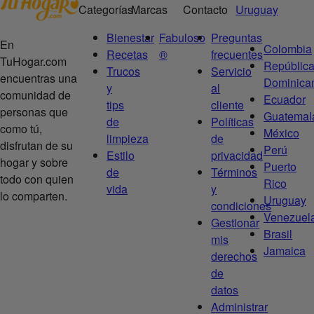
Categorías
Marcas
Contacto
Uruguay
Bienestar
Fabuloso
Preguntas
En
Colombia
Recetas
®
frecuentes
TuHogar.com
Repúblic
Trucos
Servicio
encuentras una
Dominica
y
al
comunidad de
Ecuador
tips
cliente
personas que
Guatemal
de
Políticas
como tú,
México
limpieza
de
disfrutan de su
Perú
Estilo
privacidad
hogar y sobre
Puerto
de
Términos
todo con quien
Rico
vida
y
lo comparten.
Uruguay
condiciones
Venezuel
Gestionar
Brasil
mis
Jamaica
derechos
de
datos
Administrar