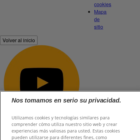
cookies
Mapa
de
sitio
Volver al inicio
Nos tomamos en serio su privacidad.
Utilizamos cookies y tecnologías similares para
comprender cómo utiliza nuestro sitio web y crear
experiencias más valiosas para usted. Estas cookies
pueden utilizarse para diferentes fines, como