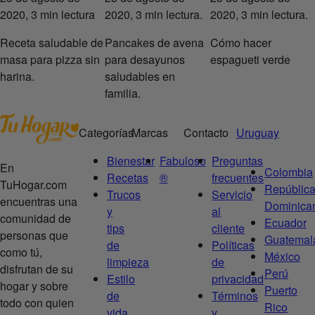
2020, 3 min lectura
2020, 3 min lectura.
2020, 3 min lectura.
Receta saludable de
Pancakes de avena
Cómo hacer
masa para pizza sin
para desayunos
espagueti verde
harina.
saludables en
familia.
Categorías
Marcas
Contacto
Uruguay
Bienestar
Fabuloso
Preguntas
En
Colombia
Recetas
®
frecuentes
TuHogar.com
Repúblic
Trucos
Servicio
encuentras una
Dominica
y
al
comunidad de
Ecuador
tips
cliente
personas que
Guatemal
de
Políticas
como tú,
México
limpieza
de
disfrutan de su
Perú
Estilo
privacidad
hogar y sobre
Puerto
de
Términos
todo con quien
Rico
vida
y