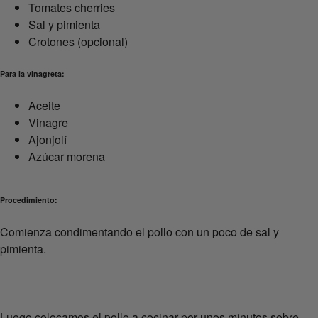
Tomates cherries
Sal y pimienta
Crotones (opcional)
Para la vinagreta:
Aceite
Vinagre
Ajonjolí
Azúcar morena
Procedimiento:
Comienza condimentando el pollo con un poco de sal y
pimienta.
Luego colocamos el pollo a cocinar por unos minutos sobre