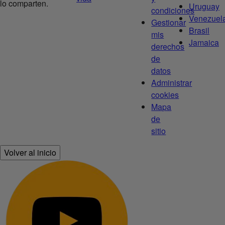
lo comparten.
Uruguay
condiciones
Venezuel
Gestionar
Brasil
mis
Jamaica
derechos
de
datos
Administrar
cookies
Mapa
de
sitio
Volver al inicio