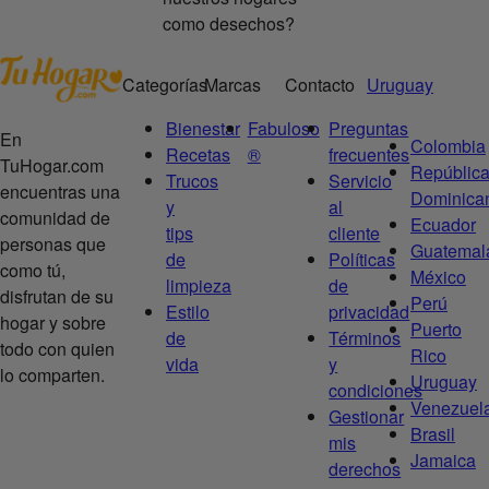
como desechos?
Categorías
Marcas
Contacto
Uruguay
Bienestar
Fabuloso
Preguntas
En
Colombia
Recetas
®
frecuentes
TuHogar.com
Repúblic
Trucos
Servicio
encuentras una
Dominica
y
al
comunidad de
Ecuador
tips
cliente
personas que
Guatemal
de
Políticas
como tú,
México
limpieza
de
disfrutan de su
Perú
Estilo
privacidad
hogar y sobre
Puerto
de
Términos
todo con quien
Rico
vida
y
lo comparten.
Uruguay
condiciones
Venezuel
Gestionar
Brasil
mis
Jamaica
derechos