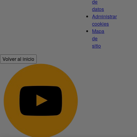
de
datos
Administrar
cookies
Mapa
de
sitio
Volver al inicio