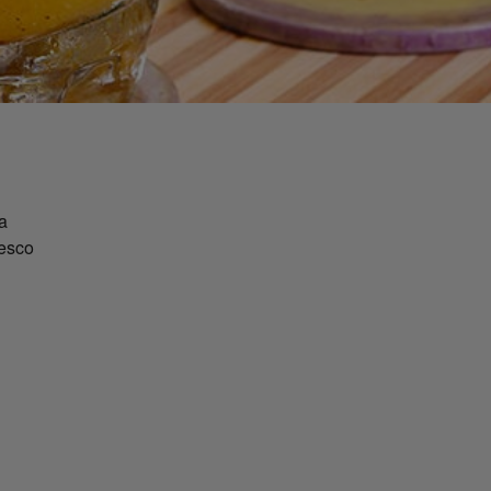
da
resco