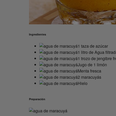
Ingredientes
1 taza de azúcar
1 litro de Agua filtra
1 trozo de jengibre f
Jugo de 1 limón
Menta fresca
2 maracuyás
Hielo
Preparación