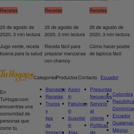
Recetas
Recetas
Recetas
25 de agosto de
25 de agosto de
25 de agosto de
2020, 3 min lectura
2020, 3 min lectura
2020, 3 min lectura
Jugo verde, receta
Receta fácil para
Cómo hacer postre
buena para la salud
preparar manzanas
de tapioca fácil
con chamoy
Categorías
Productos
Contacto
Ecuador
Bienestar
Axion
Preguntas
En
Colombia
Recetas
®
frecuentes
TuHogar.com
Repúblic
Trucos
Fabuloso
Servicio
encuentras una
Dominica
y
®
al
comunidad de
Ecuador
tips
Suavitel
cliente
personas que
Guatemal
de
®
Políticas
como tú,
México
limpieza
Ajax
de