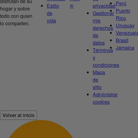
disfrutan de su
Perú
Estilo
®
privacidad
hogar y sobre
Puerto
de
Gestionar
todo con quien
Rico
vida
mis
lo comparten.
Uruguay
derechos
Venezuel
de
Brasil
datos
Jamaica
Términos
y
condiciones
Mapa
de
sitio
Administrar
cookies
Volver al inicio