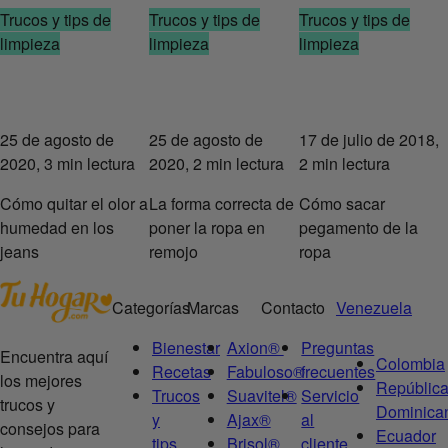
Trucos y tips de
Trucos y tips de
Trucos y tips de
limpieza
limpieza
limpieza
25 de agosto de
25 de agosto de
17 de julio de 2018,
2020, 3 min lectura
2020, 2 min lectura
2 min lectura
Cómo quitar el olor a
La forma correcta de
Cómo sacar
humedad en los
poner la ropa en
pegamento de la
jeans
remojo
ropa
Categorías
Marcas
Contacto
Venezuela
Bienestar
Axion®
Preguntas
Encuentra aquí
Colombia
Recetas
Fabuloso®
frecuentes
los mejores
Repúblic
Trucos
Suavitel®
Servicio
trucos y
Dominica
y
Ajax®
al
consejos para
Ecuador
tips
Brisol®
cliente