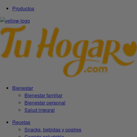
Productos
Bienestar
Bienestar familiar
Bienestar personal
Salud integral
Recetas
Snacks, bebidas y postres
Comida saludable