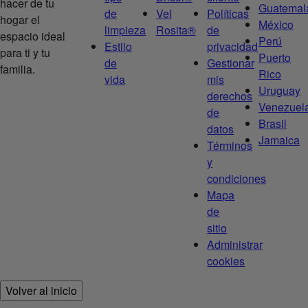
hacer de tu
Guatemal
de
Vel
Políticas
hogar el
México
limpieza
Rosita®
de
espacio ideal
Perú
Estilo
privacidad
para ti y tu
Puerto
de
Gestionar
familia.
Rico
vida
mis
Uruguay
derechos
Venezuel
de
Brasil
datos
Jamaica
Términos
y
condiciones
Mapa
de
sitio
Administrar
cookies
Volver al inicio