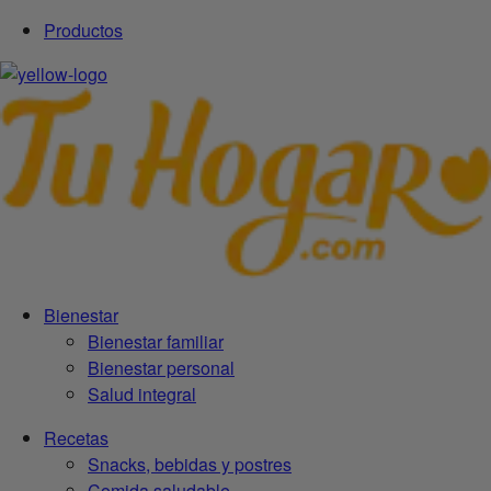
Productos
Bienestar
Bienestar familiar
Bienestar personal
Salud integral
Recetas
Snacks, bebidas y postres
Comida saludable