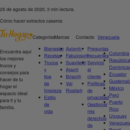
25 de agosto de 2020, 3 min lectura.
Cómo hacer extractos caseros
Categorías
Marcas
Contacto
Venezuela
Bienestar
Axion®
Preguntas
Encuentra aquí
Colombia
Recetas
Fabuloso®
frecuentes
los mejores
Repúblic
Trucos
Suavitel®
Servicio
trucos y
Dominica
y
Ajax®
al
consejos para
Ecuador
tips
Brisol®
cliente
hacer de tu
Guatemal
de
Vel
Políticas
hogar el
México
limpieza
Rosita®
de
espacio ideal
Perú
Estilo
privacidad
para ti y tu
Puerto
de
Gestionar
familia.
Rico
vida
mis
Uruguay
derechos
Venezuel
de
Brasil