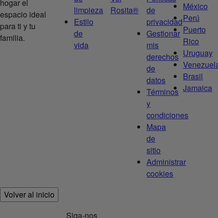
hogar el
México
limpieza
Rosita®
de
espacio ideal
Perú
Estilo
privacidad
para ti y tu
Puerto
de
Gestionar
familia.
Rico
vida
mis
Uruguay
derechos
Venezuel
de
Brasil
datos
Jamaica
Términos
y
condiciones
Mapa
de
sitio
Administrar
cookies
Volver al inicio
Siga-nos