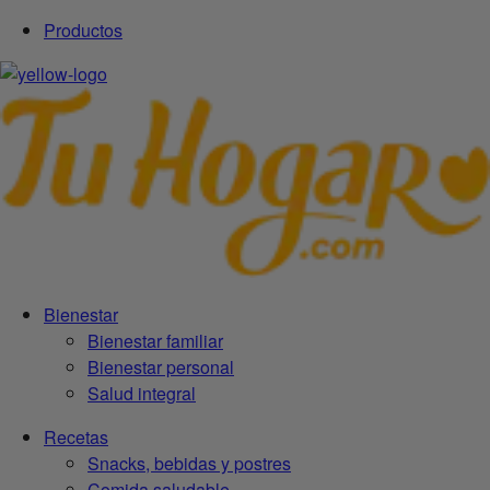
Productos
Bienestar
Bienestar familiar
Bienestar personal
Salud integral
Recetas
Snacks, bebidas y postres
Comida saludable