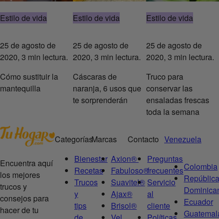
Estilo de vida
Estilo de vida
Estilo de vida
25 de agosto de
25 de agosto de
25 de agosto de
2020, 3 min lectura.
2020, 3 min lectura.
2020, 3 min lectura.
Cómo sustituir la
Cáscaras de
Truco para
mantequilla
naranja, 6 usos que
conservar las
te sorprenderán
ensaladas frescas
toda la semana
Categorías
Marcas
Contacto
Venezuela
Bienestar
Axion®
Preguntas
Encuentra aquí
Colombia
Recetas
Fabuloso®
frecuentes
los mejores
Repúblic
Trucos
Suavitel®
Servicio
trucos y
Dominica
y
Ajax®
al
consejos para
Ecuador
tips
Brisol®
cliente
hacer de tu
Guatemal
de
Vel
Políticas