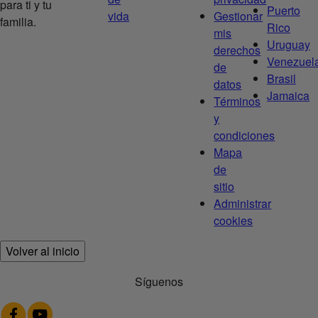
para ti y tu
Puerto
vida
Gestionar
familia.
Rico
mis
Uruguay
derechos
Venezuel
de
Brasil
datos
Jamaica
Términos
y
condiciones
Mapa
de
sitio
Administrar
cookies
Volver al inicio
Síguenos