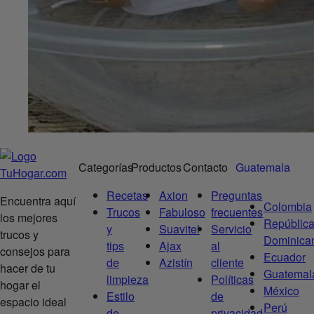
Categorías
Productos
Contacto
Guatemala
Recetas
Axion
Preguntas
Encuentra aquí
Colombia
Trucos
Fabuloso
frecuentes
los mejores
Repúblic
y
Suavitel
Servicio
trucos y
Dominica
tips
Ajax
al
consejos para
Ecuador
de
Azistín
cliente
hacer de tu
Guatemal
limpieza
Políticas
hogar el
México
Estilo
de
espacio ideal
Perú
de
privacidad