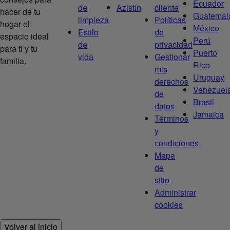
Ecuador
de
Azistín
cliente
hacer de tu
Guatemal
limpieza
Políticas
hogar el
México
Estilo
de
espacio ideal
Perú
de
privacidad
para ti y tu
Puerto
vida
Gestionar
familia.
Rico
mis
Uruguay
derechos
Venezuel
de
Brasil
datos
Jamaica
Términos
y
condiciones
Mapa
de
sitio
Administrar
cookies
Volver al inicio